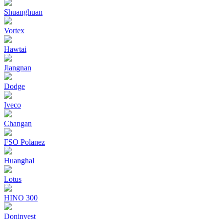
Shuanghuan
Vortex
Hawtai
Jiangnan
Dodge
Iveco
Changan
FSO Polanez
Huanghal
Lotus
HINO 300
Doninvest