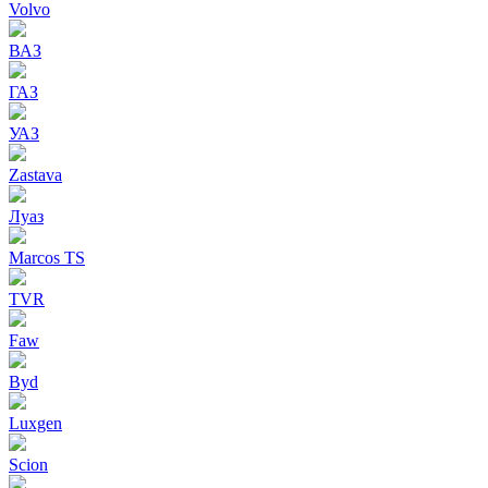
Volvo
ВАЗ
ГАЗ
УАЗ
Zastava
Луаз
Marcos TS
TVR
Faw
Byd
Luxgen
Scion