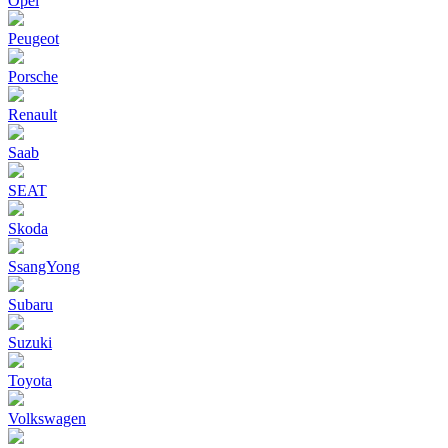
Opel
Peugeot
Porsche
Renault
Saab
SEAT
Skoda
SsangYong
Subaru
Suzuki
Toyota
Volkswagen