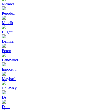
Mclaren
Perodua
Minellt
Bugatti
Daimler
Foton
Landwind
Innocenti
Maybach
Callaway
Ds
Dadi