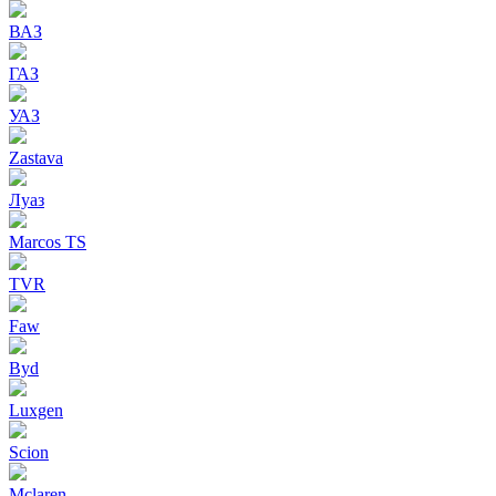
ВАЗ
ГАЗ
УАЗ
Zastava
Луаз
Marcos TS
TVR
Faw
Byd
Luxgen
Scion
Mclaren