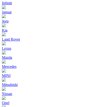
Infiniti
Jaguar
Jeep
Kia
Land Rover
Lexus
Mazda
Mercedes
MINI
Mitsubishi
Nissan
Opel