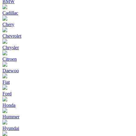
BMW
Cadillac
Chery
Chevrolet
Chrysler
Citroen
Daewoo
Fiat
Ford
Honda
Hummer
Hyundai