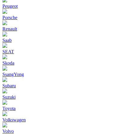
Peugeot
Porsche
Renault
Saab
SEAT
Skoda
SsangYong
Subaru
Suzuki
Toyota
Volkswagen
Volvo