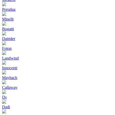
Perodua
Minellt
Bugatti
Daimler
Foton
Landwind
Innocenti
Maybach
Callaway
Ds
Dadi