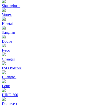
Shuanghuan
Vortex
Hawtai
Jiangnan
Dodge
Iveco
Changan
FSO Polanez
Huanghal
Lotus
HINO 300
Doninvest