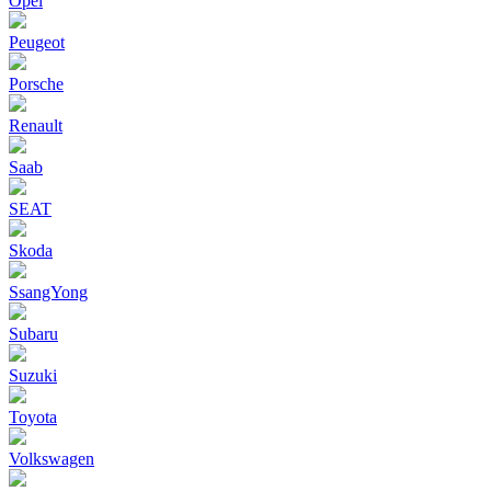
Opel
Peugeot
Porsche
Renault
Saab
SEAT
Skoda
SsangYong
Subaru
Suzuki
Toyota
Volkswagen