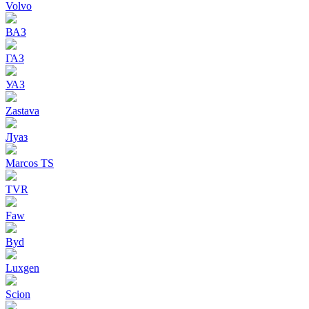
Volvo
ВАЗ
ГАЗ
УАЗ
Zastava
Луаз
Marcos TS
TVR
Faw
Byd
Luxgen
Scion