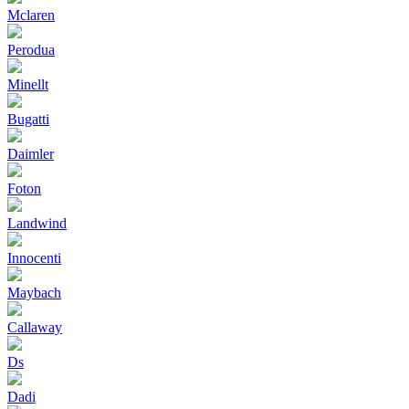
Mclaren
Perodua
Minellt
Bugatti
Daimler
Foton
Landwind
Innocenti
Maybach
Callaway
Ds
Dadi