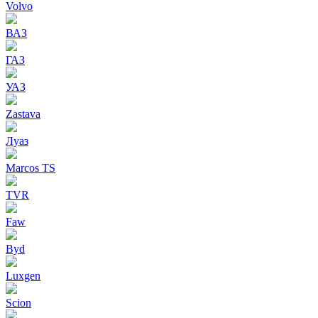
Volvo
ВАЗ
ГАЗ
УАЗ
Zastava
Луаз
Marcos TS
TVR
Faw
Byd
Luxgen
Scion