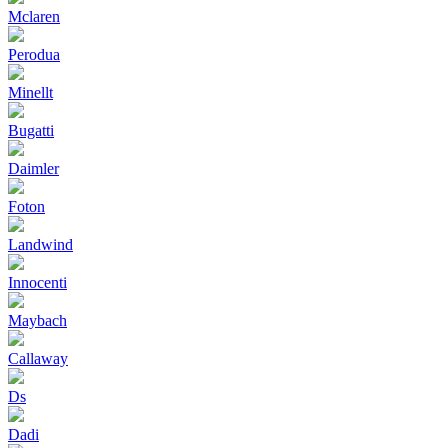
Mclaren
Perodua
Minellt
Bugatti
Daimler
Foton
Landwind
Innocenti
Maybach
Callaway
Ds
Dadi