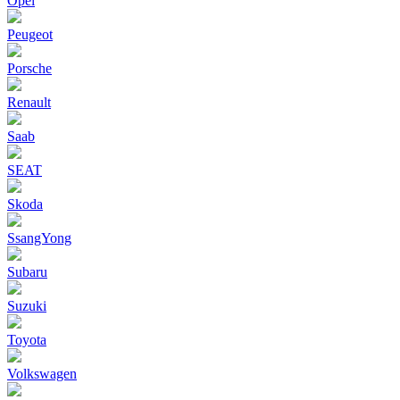
Opel
Peugeot
Porsche
Renault
Saab
SEAT
Skoda
SsangYong
Subaru
Suzuki
Toyota
Volkswagen