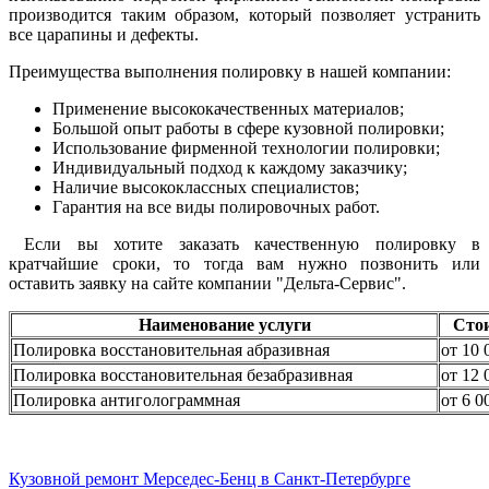
производится таким образом, который позволяет устранить
все царапины и дефекты.
Преимущества выполнения полировку в нашей компании:
Применение высококачественных материалов;
Большой опыт работы в сфере кузовной полировки;
Использование фирменной технологии полировки;
Индивидуальный подход к каждому заказчику;
Наличие высококлассных специалистов;
Гарантия на все виды полировочных работ.
Если вы хотите заказать качественную полировку в
кратчайшие сроки, то тогда вам нужно позвонить или
оставить заявку на сайте компании "Дельта-Сервис".
Наименование услуги
Сто
Полировка восстановительная абразивная
от 10 
Полировка восстановительная безабразивная
от 12 
Полировка антиголограммная
от 6 0
Кузовной ремонт Мерседес-Бенц в Санкт-Петербурге