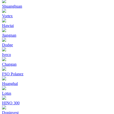
Shuanghuan
Vortex
Hawtai
Jiangnan
Dodge
Iveco
Changan
FSO Polanez
Huanghal
Lotus
HINO 300
Doninvest