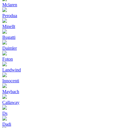
Mclaren
Perodua
Minellt
Bugatti
Daimler
Foton
Landwind
Innocenti
Maybach
Callaway
Ds
Dadi