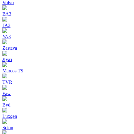
Volvo
ВАЗ
ГАЗ
УАЗ
Zastava
Луаз
Marcos TS
TVR
Faw
Byd
Luxgen
Scion