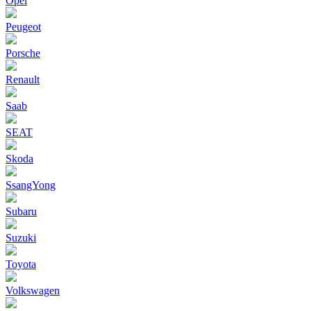
Opel
Peugeot
Porsche
Renault
Saab
SEAT
Skoda
SsangYong
Subaru
Suzuki
Toyota
Volkswagen