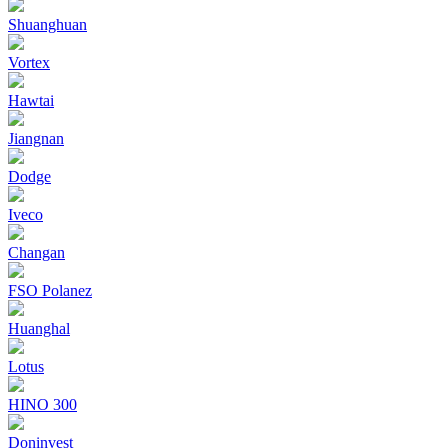
Shuanghuan
Vortex
Hawtai
Jiangnan
Dodge
Iveco
Changan
FSO Polanez
Huanghal
Lotus
HINO 300
Doninvest