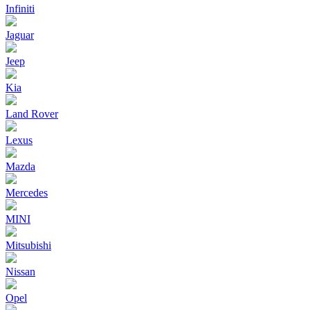
Infiniti
Jaguar
Jeep
Kia
Land Rover
Lexus
Mazda
Mercedes
MINI
Mitsubishi
Nissan
Opel