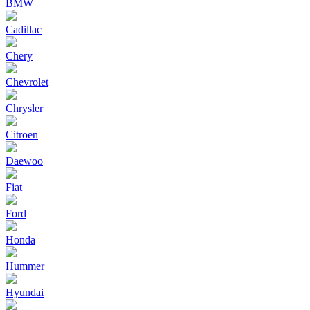
BMW
Cadillac
Chery
Chevrolet
Chrysler
Citroen
Daewoo
Fiat
Ford
Honda
Hummer
Hyundai