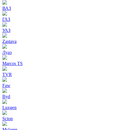
ВАЗ
ГАЗ
УАЗ
Zastava
Луаз
Marcos TS
TVR
Faw
Byd
Luxgen
Scion
Mclaren