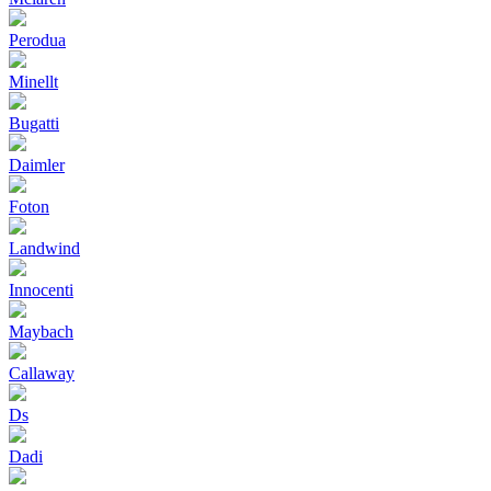
Perodua
Minellt
Bugatti
Daimler
Foton
Landwind
Innocenti
Maybach
Callaway
Ds
Dadi