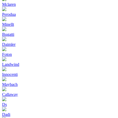
Mclaren
Perodua
Minellt
Bugatti
Daimler
Foton
Landwind
Innocenti
Maybach
Callaway
Ds
Dadi