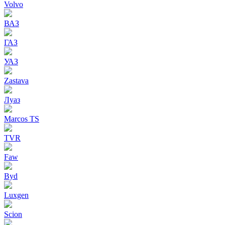
Volvo
ВАЗ
ГАЗ
УАЗ
Zastava
Луаз
Marcos TS
TVR
Faw
Byd
Luxgen
Scion