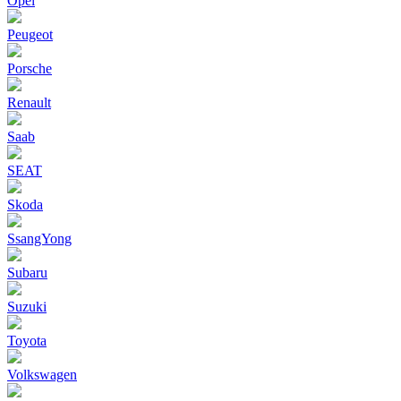
Opel
Peugeot
Porsche
Renault
Saab
SEAT
Skoda
SsangYong
Subaru
Suzuki
Toyota
Volkswagen