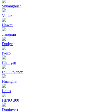
Shuanghuan
Vortex
Hawtai
Jiangnan
Dodge
Iveco
Changan
FSO Polanez
Huanghal
Lotus
HINO 300
Doninvest