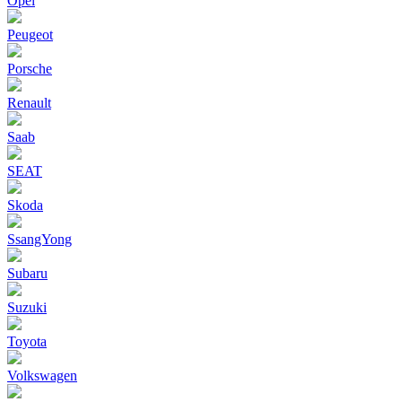
Opel
Peugeot
Porsche
Renault
Saab
SEAT
Skoda
SsangYong
Subaru
Suzuki
Toyota
Volkswagen