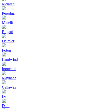
Mclaren
Perodua
Minellt
Bugatti
Daimler
Foton
Landwind
Innocenti
Maybach
Callaway
Ds
Dadi