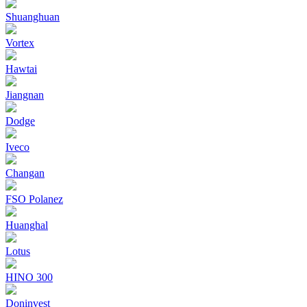
Shuanghuan
Vortex
Hawtai
Jiangnan
Dodge
Iveco
Changan
FSO Polanez
Huanghal
Lotus
HINO 300
Doninvest