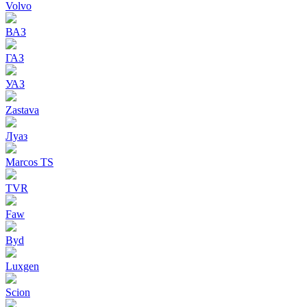
Volvo
ВАЗ
ГАЗ
УАЗ
Zastava
Луаз
Marcos TS
TVR
Faw
Byd
Luxgen
Scion