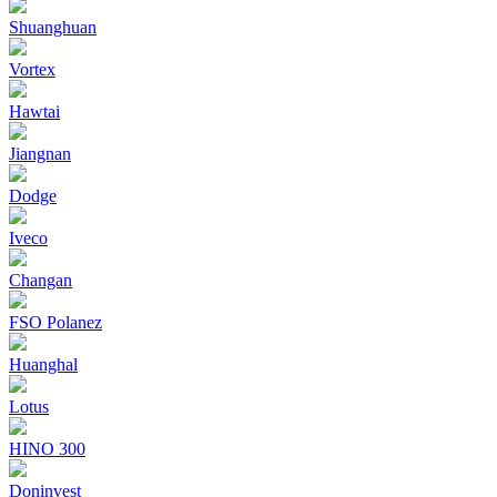
Shuanghuan
Vortex
Hawtai
Jiangnan
Dodge
Iveco
Changan
FSO Polanez
Huanghal
Lotus
HINO 300
Doninvest