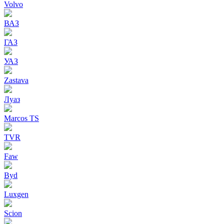
Volvo
ВАЗ
ГАЗ
УАЗ
Zastava
Луаз
Marcos TS
TVR
Faw
Byd
Luxgen
Scion