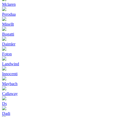
Mclaren
Perodua
Minellt
Bugatti
Daimler
Foton
Landwind
Innocenti
Maybach
Callaway
Ds
Dadi