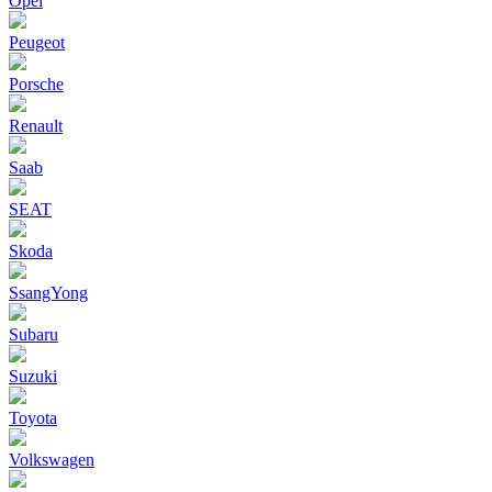
Opel
Peugeot
Porsche
Renault
Saab
SEAT
Skoda
SsangYong
Subaru
Suzuki
Toyota
Volkswagen