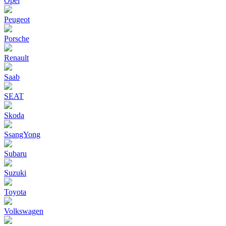
Opel
Peugeot
Porsche
Renault
Saab
SEAT
Skoda
SsangYong
Subaru
Suzuki
Toyota
Volkswagen