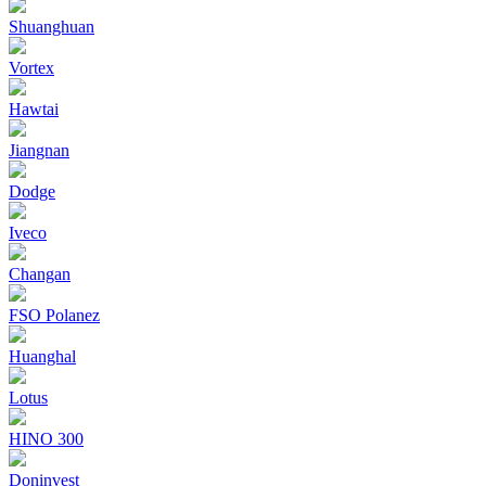
Shuanghuan
Vortex
Hawtai
Jiangnan
Dodge
Iveco
Changan
FSO Polanez
Huanghal
Lotus
HINO 300
Doninvest