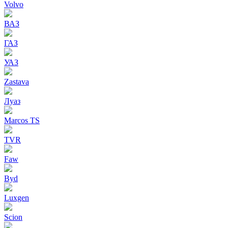
Volvo
ВАЗ
ГАЗ
УАЗ
Zastava
Луаз
Marcos TS
TVR
Faw
Byd
Luxgen
Scion