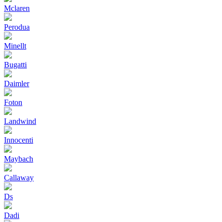
Mclaren
Perodua
Minellt
Bugatti
Daimler
Foton
Landwind
Innocenti
Maybach
Callaway
Ds
Dadi