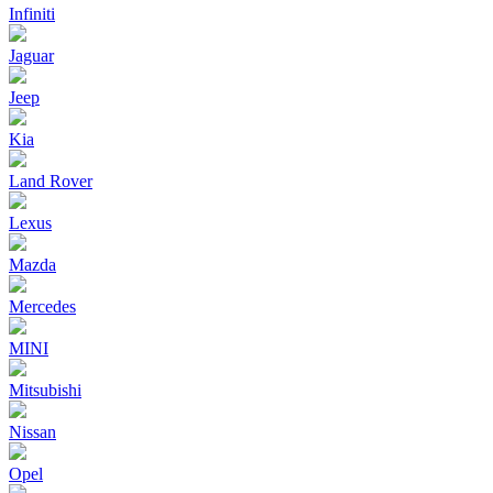
Infiniti
Jaguar
Jeep
Kia
Land Rover
Lexus
Mazda
Mercedes
MINI
Mitsubishi
Nissan
Opel