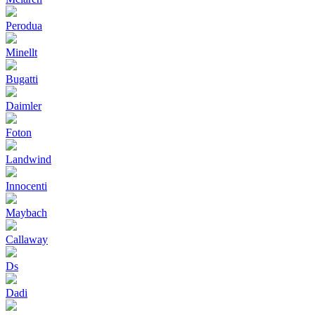
Perodua
Minellt
Bugatti
Daimler
Foton
Landwind
Innocenti
Maybach
Callaway
Ds
Dadi