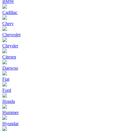
BMW
Cadillac
Chery
Chevrolet
Chrysler
Citroen
Daewoo
Fiat
Ford
Honda
Hummer
Hyundai