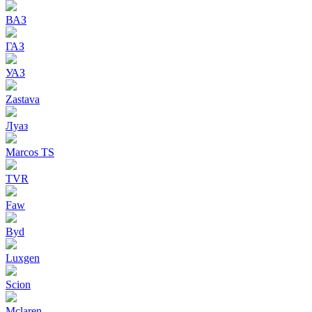
ВАЗ
ГАЗ
УАЗ
Zastava
Луаз
Marcos TS
TVR
Faw
Byd
Luxgen
Scion
Mclaren