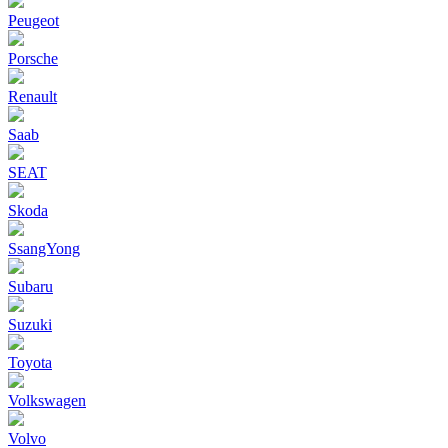
Peugeot
Porsche
Renault
Saab
SEAT
Skoda
SsangYong
Subaru
Suzuki
Toyota
Volkswagen
Volvo