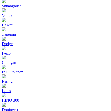
Shuanghuan
Vortex
Hawtai
Jiangnan
Dodge
Iveco
Changan
FSO Polanez
Huanghal
Lotus
HINO 300
Doninvest