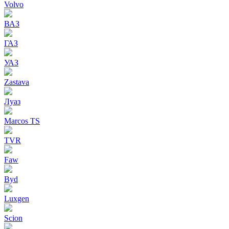
Volvo
ВАЗ
ГАЗ
УАЗ
Zastava
Луаз
Marcos TS
TVR
Faw
Byd
Luxgen
Scion