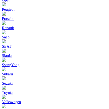
Opel
Peugeot
Porsche
Renault
Saab
SEAT
Skoda
SsangYong
Subaru
Suzuki
Toyota
Volkswagen