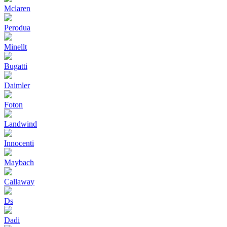
Mclaren
Perodua
Minellt
Bugatti
Daimler
Foton
Landwind
Innocenti
Maybach
Callaway
Ds
Dadi