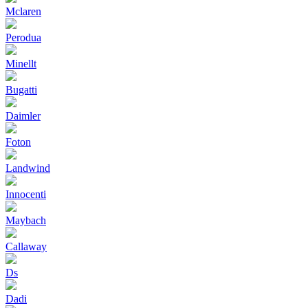
Mclaren
Perodua
Minellt
Bugatti
Daimler
Foton
Landwind
Innocenti
Maybach
Callaway
Ds
Dadi