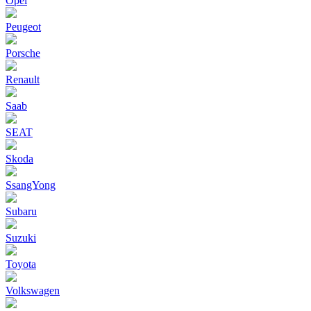
Opel
Peugeot
Porsche
Renault
Saab
SEAT
Skoda
SsangYong
Subaru
Suzuki
Toyota
Volkswagen