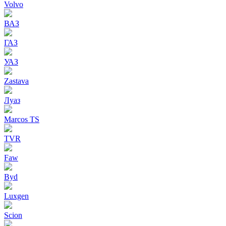
Volvo
ВАЗ
ГАЗ
УАЗ
Zastava
Луаз
Marcos TS
TVR
Faw
Byd
Luxgen
Scion