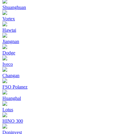
Shuanghuan
Vortex
Hawtai
Jiangnan
Dodge
Iveco
Changan
FSO Polanez
Huanghal
Lotus
HINO 300
Doninvest