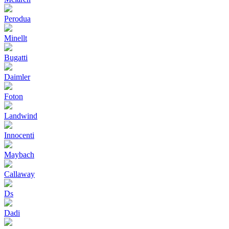
Perodua
Minellt
Bugatti
Daimler
Foton
Landwind
Innocenti
Maybach
Callaway
Ds
Dadi