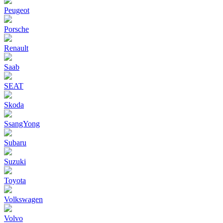
Peugeot
Porsche
Renault
Saab
SEAT
Skoda
SsangYong
Subaru
Suzuki
Toyota
Volkswagen
Volvo