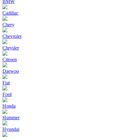
BMW
Cadillac
Chery
Chevrolet
Chrysler
Citroen
Daewoo
Fiat
Ford
Honda
Hummer
Hyundai