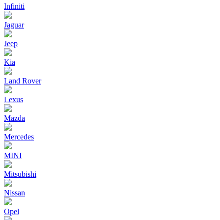
Infiniti
Jaguar
Jeep
Kia
Land Rover
Lexus
Mazda
Mercedes
MINI
Mitsubishi
Nissan
Opel