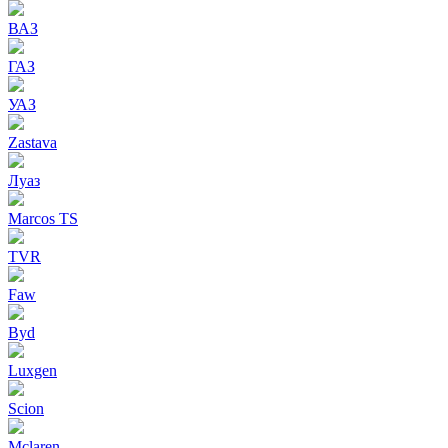
ВАЗ
ГАЗ
УАЗ
Zastava
Луаз
Marcos TS
TVR
Faw
Byd
Luxgen
Scion
Mclaren