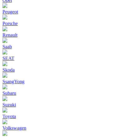
Opel
Peugeot
Porsche
Renault
Saab
SEAT
Skoda
SsangYong
Subaru
Suzuki
Toyota
Volkswagen