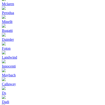
Mclaren
Perodua
Minellt
Bugatti
Daimler
Foton
Landwind
Innocenti
Maybach
Callaway
Ds
Dadi