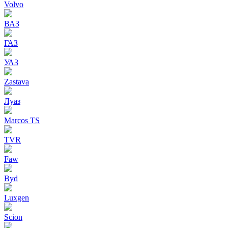
Volvo
ВАЗ
ГАЗ
УАЗ
Zastava
Луаз
Marcos TS
TVR
Faw
Byd
Luxgen
Scion