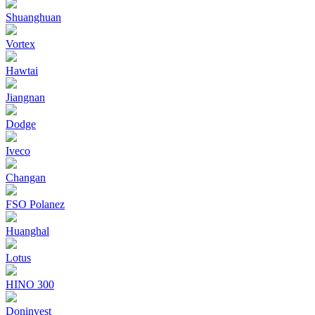
Shuanghuan
Vortex
Hawtai
Jiangnan
Dodge
Iveco
Changan
FSO Polanez
Huanghal
Lotus
HINO 300
Doninvest