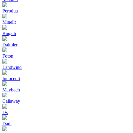
Perodua
Minellt
Bugatti
Daimler
Foton
Landwind
Innocenti
Maybach
Callaway
Ds
Dadi