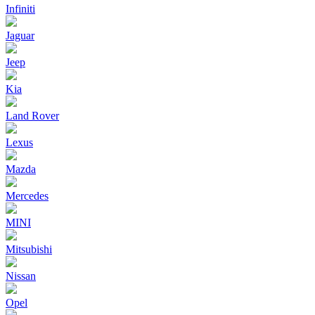
Infiniti
Jaguar
Jeep
Kia
Land Rover
Lexus
Mazda
Mercedes
MINI
Mitsubishi
Nissan
Opel