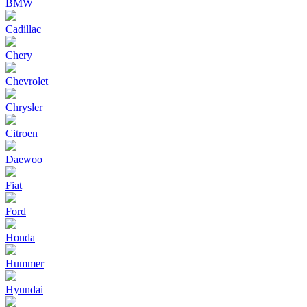
BMW
Cadillac
Chery
Chevrolet
Chrysler
Citroen
Daewoo
Fiat
Ford
Honda
Hummer
Hyundai