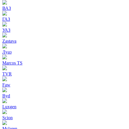
ВАЗ
ГАЗ
УАЗ
Zastava
Луаз
Marcos TS
TVR
Faw
Byd
Luxgen
Scion
Mclaren