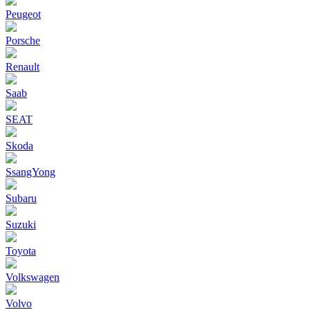
Peugeot
Porsche
Renault
Saab
SEAT
Skoda
SsangYong
Subaru
Suzuki
Toyota
Volkswagen
Volvo