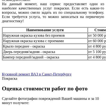
На данный момент, наш сервис предоставляет одни из
наиболее качественных услуг покраски. Если есть какие-то
вопросы, можно смело задать их по специальному телефону.
Если требуется услуга, то можно записаться на первичную
диагностику!
Наименование услуги
Стоим
Наружная окраска кузова без проемов
от 50 000 р
Наружная окраска кузова с проемами
от 60 000 р
Крыло переднее - окраска
от 4 800 ру
Дверь передняя/задняя - окраска
от 5 100 ру
Бампер передний/задний - окраска
от 4 800 ру
Кузовной ремонт ВАЗ в Санкт-Петербурге
Покраска
Оценка стоимости работ по фото
Сделайте фотографии повреждений Вашей машины и за
10
минут
получите: