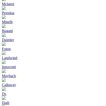
Mclaren
Perodua
Minellt
Bugatti
Daimler
Foton
Landwind
Innocenti
Maybach
Callaway
Ds
Dadi