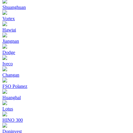
Shuanghuan
Vortex
Hawtai
Jiangnan
Dodge
Iveco
Changan
FSO Polanez
Huanghal
Lotus
HINO 300
Doninvest