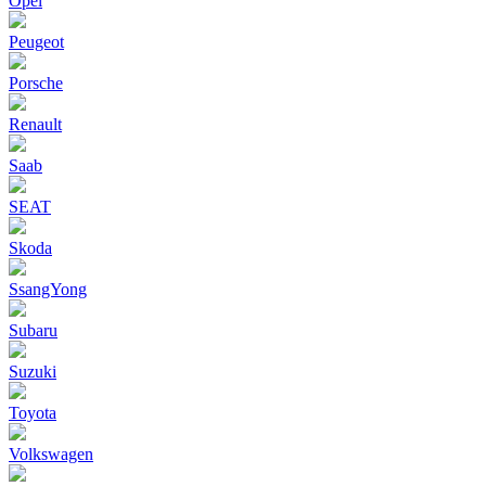
Opel
Peugeot
Porsche
Renault
Saab
SEAT
Skoda
SsangYong
Subaru
Suzuki
Toyota
Volkswagen