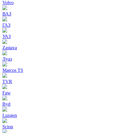
Volvo
ВАЗ
ГАЗ
УАЗ
Zastava
Луаз
Marcos TS
TVR
Faw
Byd
Luxgen
Scion