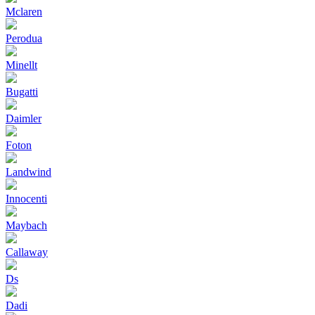
Mclaren
Perodua
Minellt
Bugatti
Daimler
Foton
Landwind
Innocenti
Maybach
Callaway
Ds
Dadi