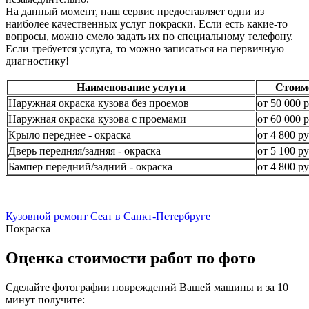
На данный момент, наш сервис предоставляет одни из
наиболее качественных услуг покраски. Если есть какие-то
вопросы, можно смело задать их по специальному телефону.
Если требуется услуга, то можно записаться на первичную
диагностику!
Наименование услуги
Стоим
Наружная окраска кузова без проемов
от 50 000 р
Наружная окраска кузова с проемами
от 60 000 р
Крыло переднее - окраска
от 4 800 ру
Дверь передняя/задняя - окраска
от 5 100 ру
Бампер передний/задний - окраска
от 4 800 ру
Кузовной ремонт Сеат в Санкт-Петербруге
Покраска
Оценка стоимости работ по фото
Сделайте фотографии повреждений Вашей машины и за
10
минут
получите: