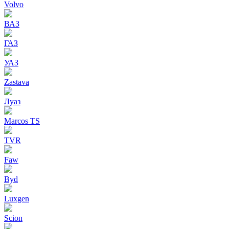
Volvo
ВАЗ
ГАЗ
УАЗ
Zastava
Луаз
Marcos TS
TVR
Faw
Byd
Luxgen
Scion