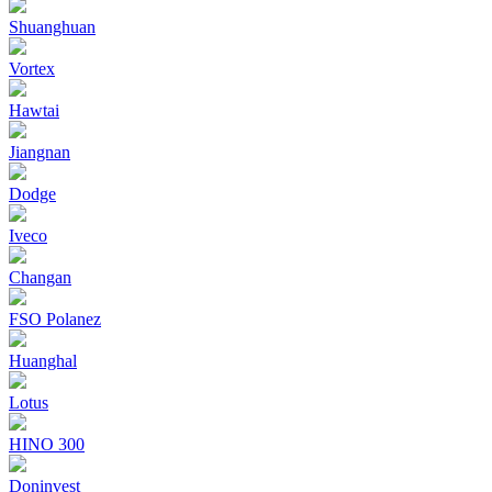
Shuanghuan
Vortex
Hawtai
Jiangnan
Dodge
Iveco
Changan
FSO Polanez
Huanghal
Lotus
HINO 300
Doninvest