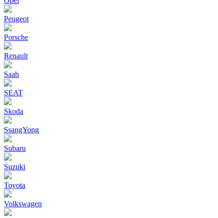
Opel
Peugeot
Porsche
Renault
Saab
SEAT
Skoda
SsangYong
Subaru
Suzuki
Toyota
Volkswagen