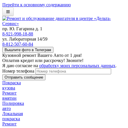
Перейти к основному содержанию
Главная
пр. Ю. Гагарина д. 1
О компании
8-921-998-18-88
ул. Лабораторная 14/59
Работы
8-812-507-60-84
Вышлите фото в Телеграм
Статьи
Кузовной ремонт Вашего Авто от 1 дня!
Оплатив кредит или рассрочку! Звоните!
Услуги
Я даю согласие на
обработку моих персональных данных
.
Номер телефона
Цены
Покраска
Контакты
кузова
Ремонт
вмятин
Полировка
авто
Локальная
покраска
Ремонт