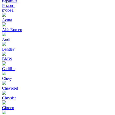
царапин
Ремонт
кузова
Acura
Alfa Romeo
Audi
Bentley
BMW
Cadillac
Chery
Chevrolet
Chrysler
Citroen