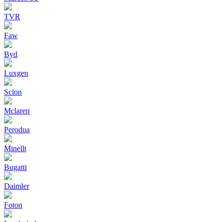
TVR
Faw
Byd
Luxgen
Scion
Mclaren
Perodua
Minellt
Bugatti
Daimler
Foton