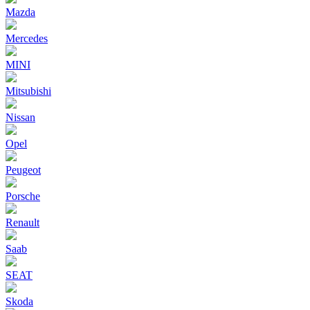
Mazda
Mercedes
MINI
Mitsubishi
Nissan
Opel
Peugeot
Porsche
Renault
Saab
SEAT
Skoda