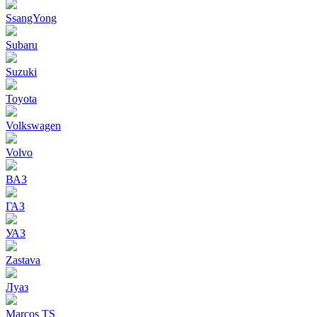
SsangYong
Subaru
Suzuki
Toyota
Volkswagen
Volvo
ВАЗ
ГАЗ
УАЗ
Zastava
Луаз
Marcos TS