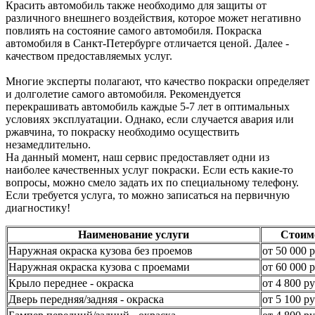
Красить автомобиль также необходимо для защиты от
различного внешнего воздействия, которое может негативно
повлиять на состояние самого автомобиля. Покраска
автомобиля в Санкт-Петербурге отличается ценой. Далее -
качеством предоставляемых услуг.
Многие эксперты полагают, что качество покраски определяет
и долголетие самого автомобиля. Рекомендуется
перекрашивать автомобиль каждые 5-7 лет в оптимальных
условиях эксплуатации. Однако, если случается авария или
ржавчина, то покраску необходимо осуществить
незамедлительно.
На данный момент, наш сервис предоставляет одни из
наиболее качественных услуг покраски. Если есть какие-то
вопросы, можно смело задать их по специальному телефону.
Если требуется услуга, то можно записаться на первичную
диагностику!
Наименование услуги
Стоим
Наружная окраска кузова без проемов
от 50 000 р
Наружная окраска кузова с проемами
от 60 000 р
Крыло переднее - окраска
от 4 800 ру
Дверь передняя/задняя - окраска
от 5 100 ру