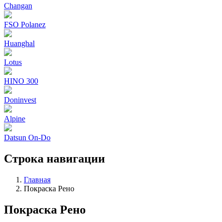
Changan
FSO Polanez
Huanghal
Lotus
HINO 300
Doninvest
Alpine
Datsun On-Do
Строка навигации
Главная
Покраска Рено
Покраска Рено