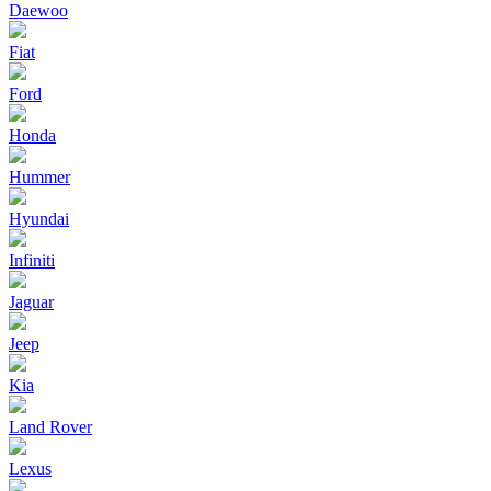
Daewoo
Fiat
Ford
Honda
Hummer
Hyundai
Infiniti
Jaguar
Jeep
Kia
Land Rover
Lexus