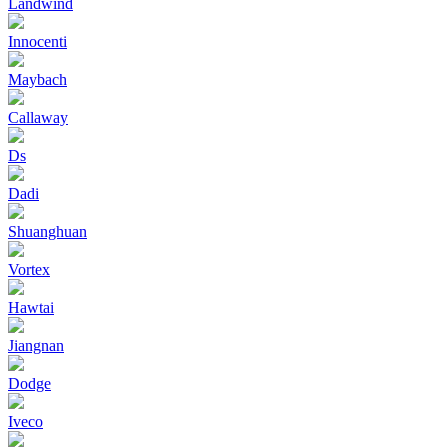
Landwind
Innocenti
Maybach
Callaway
Ds
Dadi
Shuanghuan
Vortex
Hawtai
Jiangnan
Dodge
Iveco