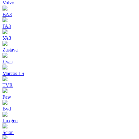
Volvo
ВАЗ
ГАЗ
УАЗ
Zastava
Луаз
Marcos TS
TVR
Faw
Byd
Luxgen
Scion