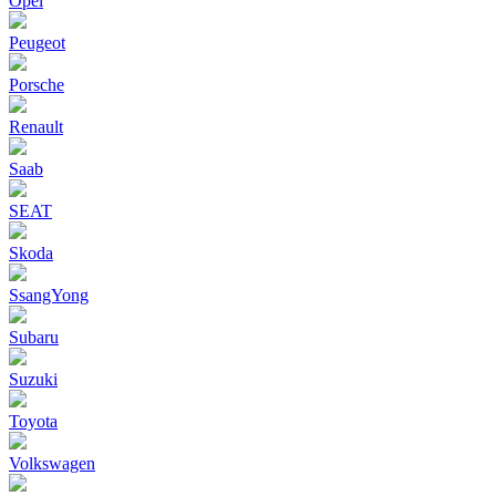
Opel
Peugeot
Porsche
Renault
Saab
SEAT
Skoda
SsangYong
Subaru
Suzuki
Toyota
Volkswagen