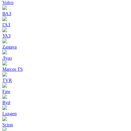
Volvo
ВАЗ
ГАЗ
УАЗ
Zastava
Луаз
Marcos TS
TVR
Faw
Byd
Luxgen
Scion