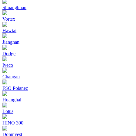
Shuanghuan
Vortex
Hawtai
Jiangnan
Dodge
Iveco
Changan
FSO Polanez
Huanghal
Lotus
HINO 300
Doninvest