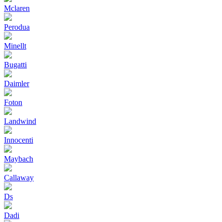
Mclaren
Perodua
Minellt
Bugatti
Daimler
Foton
Landwind
Innocenti
Maybach
Callaway
Ds
Dadi