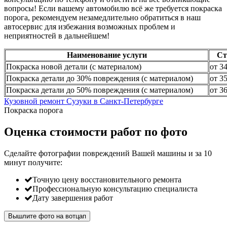
вопросы! Если вашему автомобилю всё же требуется покраска
порога, рекомендуем незамедлительно обратиться в наш
автосервис для избежания возможных проблем и
неприятностей в дальнейшем!
Наименование услуги
Ст
Покраска новой детали (с материалом)
от 3
Покраска детали до 30% повреждения (с материалом)
от 3
Покраска детали до 50% повреждения (с материалом)
от 3
Кузовной ремонт Сузуки в Санкт-Петербурге
Покраска порога
Оценка стоимости работ по фото
Сделайте фотографии повреждений Вашей машины и за
10
минут
получите:
Точную цену восстановительного ремонта
Профессиональную консультацию специалиста
Дату завершения работ
Вышлите фото на вотцап