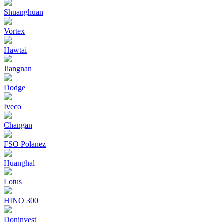
Shuanghuan
Vortex
Hawtai
Jiangnan
Dodge
Iveco
Changan
FSO Polanez
Huanghal
Lotus
HINO 300
Doninvest