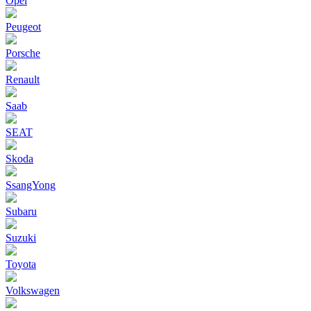
Opel
Peugeot
Porsche
Renault
Saab
SEAT
Skoda
SsangYong
Subaru
Suzuki
Toyota
Volkswagen