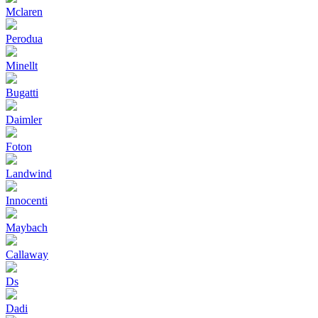
Mclaren
Perodua
Minellt
Bugatti
Daimler
Foton
Landwind
Innocenti
Maybach
Callaway
Ds
Dadi