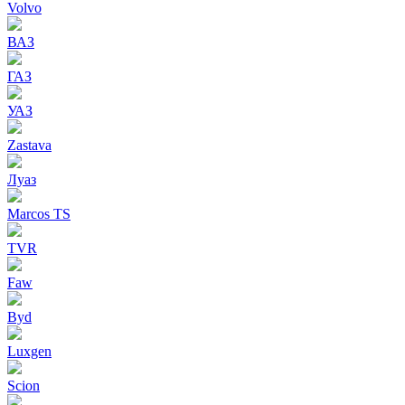
Volvo
ВАЗ
ГАЗ
УАЗ
Zastava
Луаз
Marcos TS
TVR
Faw
Byd
Luxgen
Scion