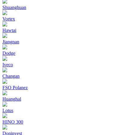
Shuanghuan
Vortex
Hawtai
Jiangnan
Dodge
Iveco
Changan
FSO Polanez
Huanghal
Lotus
HINO 300
Doninvest