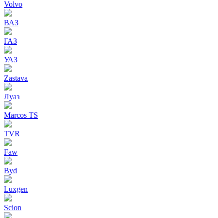
Volvo
ВАЗ
ГАЗ
УАЗ
Zastava
Луаз
Marcos TS
TVR
Faw
Byd
Luxgen
Scion