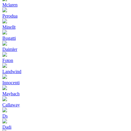
Mclaren
Perodua
Minellt
Bugatti
Daimler
Foton
Landwind
Innocenti
Maybach
Callaway
Ds
Dadi