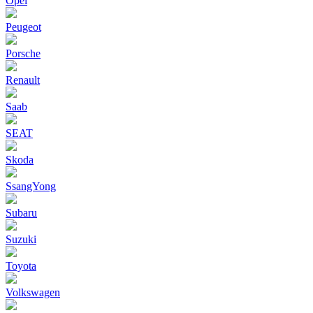
Opel
Peugeot
Porsche
Renault
Saab
SEAT
Skoda
SsangYong
Subaru
Suzuki
Toyota
Volkswagen