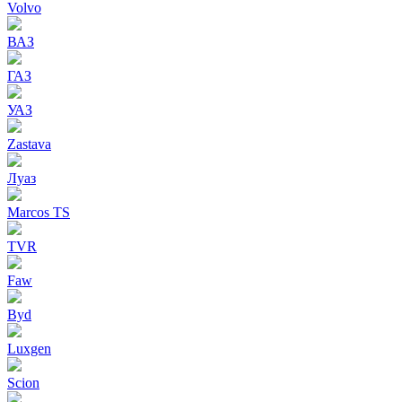
Volvo
ВАЗ
ГАЗ
УАЗ
Zastava
Луаз
Marcos TS
TVR
Faw
Byd
Luxgen
Scion