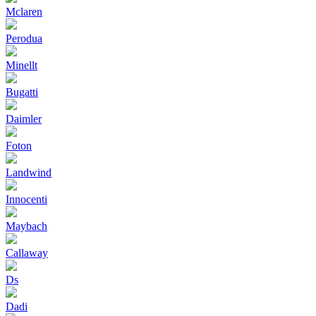
Mclaren
Perodua
Minellt
Bugatti
Daimler
Foton
Landwind
Innocenti
Maybach
Callaway
Ds
Dadi