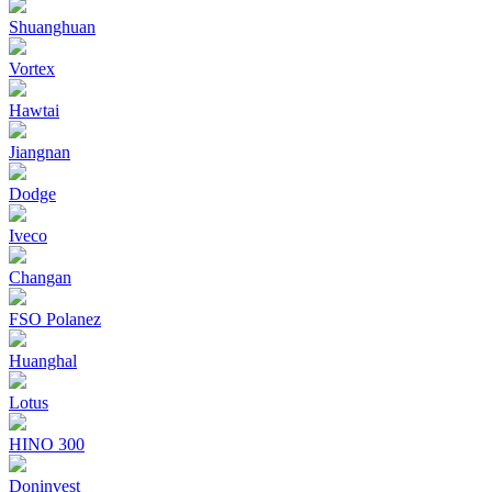
Shuanghuan
Vortex
Hawtai
Jiangnan
Dodge
Iveco
Changan
FSO Polanez
Huanghal
Lotus
HINO 300
Doninvest