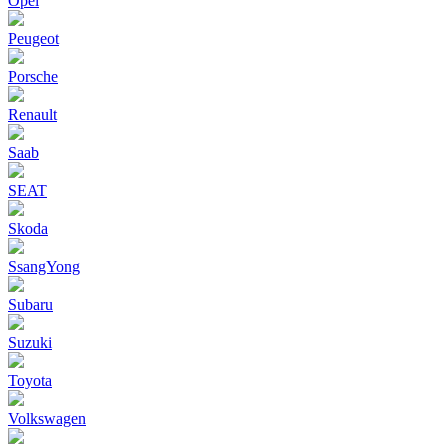
Opel
Peugeot
Porsche
Renault
Saab
SEAT
Skoda
SsangYong
Subaru
Suzuki
Toyota
Volkswagen