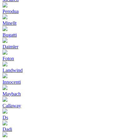
Perodua
Minellt
Bugatti
Daimler
Foton
Landwind
Innocenti
Maybach
Callaway
Ds
Dadi