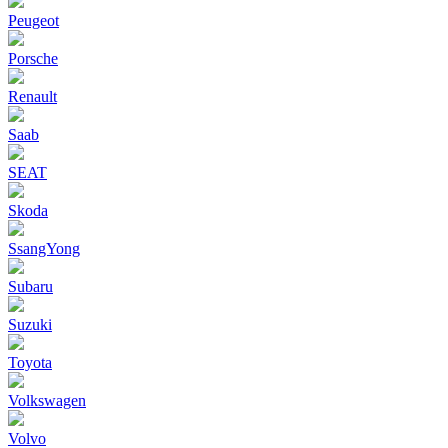
Peugeot
Porsche
Renault
Saab
SEAT
Skoda
SsangYong
Subaru
Suzuki
Toyota
Volkswagen
Volvo