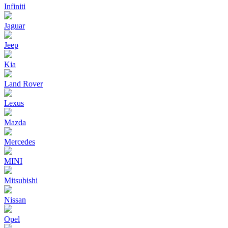
Infiniti
Jaguar
Jeep
Kia
Land Rover
Lexus
Mazda
Mercedes
MINI
Mitsubishi
Nissan
Opel