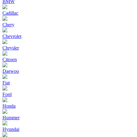
BMW
Cadillac
Chery
Chevrolet
Chrysler
Citroen
Daewoo
Fiat
Ford
Honda
Hummer
Hyundai