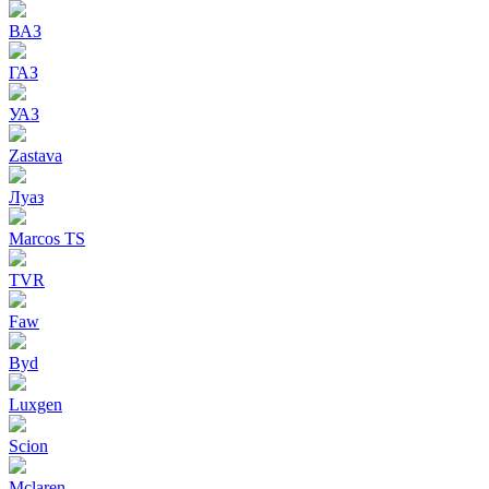
ВАЗ
ГАЗ
УАЗ
Zastava
Луаз
Marcos TS
TVR
Faw
Byd
Luxgen
Scion
Mclaren