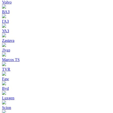
Volvo
ВАЗ
ГАЗ
УАЗ
Zastava
Луаз
Marcos TS
TVR
Faw
Byd
Luxgen
Scion