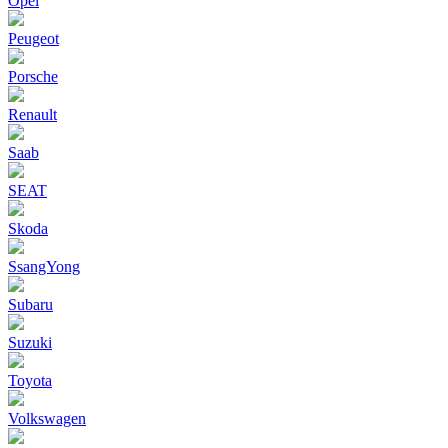
Opel
Peugeot
Porsche
Renault
Saab
SEAT
Skoda
SsangYong
Subaru
Suzuki
Toyota
Volkswagen