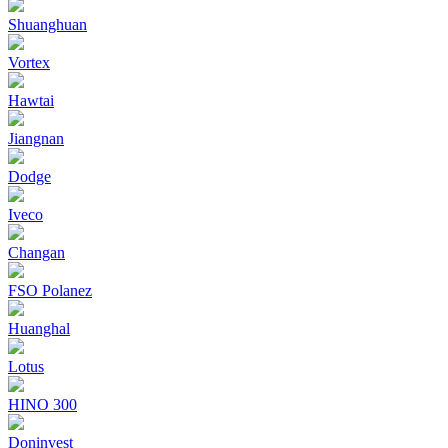
Shuanghuan
Vortex
Hawtai
Jiangnan
Dodge
Iveco
Changan
FSO Polanez
Huanghal
Lotus
HINO 300
Doninvest