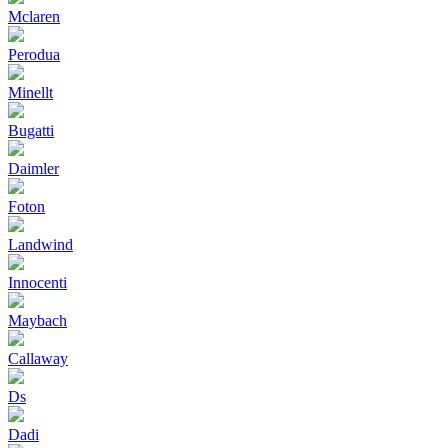
Mclaren
Perodua
Minellt
Bugatti
Daimler
Foton
Landwind
Innocenti
Maybach
Callaway
Ds
Dadi