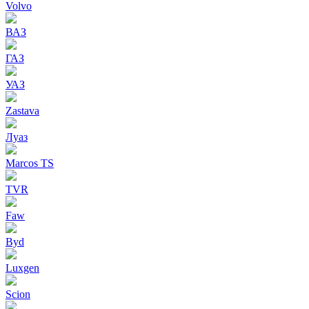
Volvo
ВАЗ
ГАЗ
УАЗ
Zastava
Луаз
Marcos TS
TVR
Faw
Byd
Luxgen
Scion