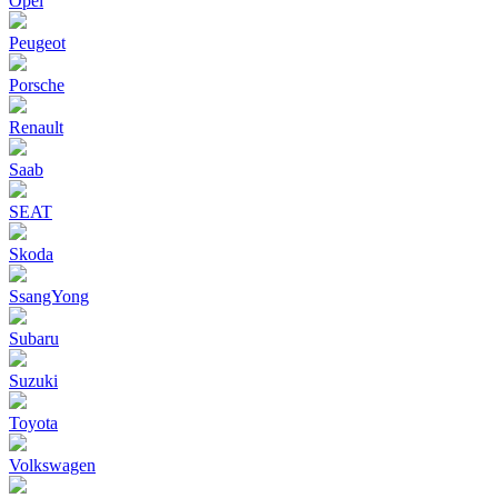
Opel
Peugeot
Porsche
Renault
Saab
SEAT
Skoda
SsangYong
Subaru
Suzuki
Toyota
Volkswagen