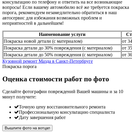
консультацию по телефону и ответить на все возникающие
вопросы! Если вашему автомобилю всё же требуется покраска
порога, рекомендуем незамедлительно обратиться в наш
автосервис для избежания возможных проблем и
неприятностей в дальнейшем!
Наименование услуги
Ст
Покраска новой детали (с материалом)
от 3
Покраска детали до 30% повреждения (с материалом)
от 3
Покраска детали до 50% повреждения (с материалом)
от 3
Кузовной ремонт Мазда в Санкт-Петербруге
Покраска порога
Оценка стоимости работ по фото
Сделайте фотографии повреждений Вашей машины и за
10
минут
получите:
Точную цену восстановительного ремонта
Профессиональную консультацию специалиста
Дату завершения работ
Вышлите фото на вотцап