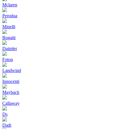
Mclaren
Perodua
Minellt
Bugatti
Daimler
Foton
Landwind
Innocenti
Maybach
Callaway
Ds
Dadi