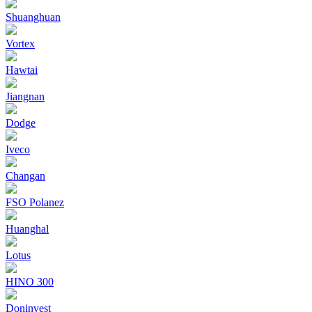
Shuanghuan
Vortex
Hawtai
Jiangnan
Dodge
Iveco
Changan
FSO Polanez
Huanghal
Lotus
HINO 300
Doninvest