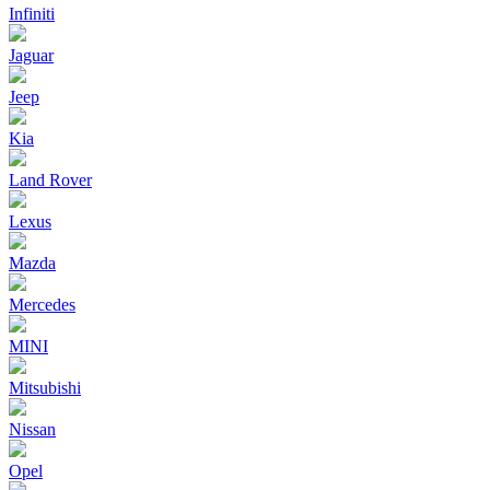
Infiniti
Jaguar
Jeep
Kia
Land Rover
Lexus
Mazda
Mercedes
MINI
Mitsubishi
Nissan
Opel