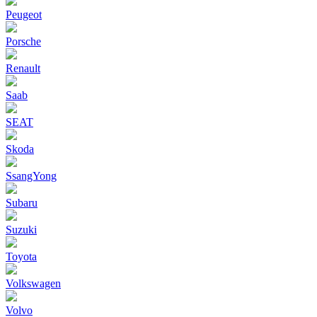
Peugeot
Porsche
Renault
Saab
SEAT
Skoda
SsangYong
Subaru
Suzuki
Toyota
Volkswagen
Volvo