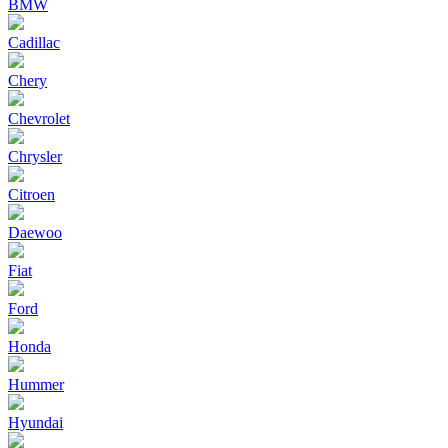
BMW
Cadillac
Chery
Chevrolet
Chrysler
Citroen
Daewoo
Fiat
Ford
Honda
Hummer
Hyundai