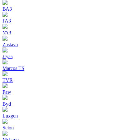
ВАЗ
ГАЗ
УАЗ
Zastava
Луаз
Marcos TS
TVR
Faw
Byd
Luxgen
Scion
Mclaren