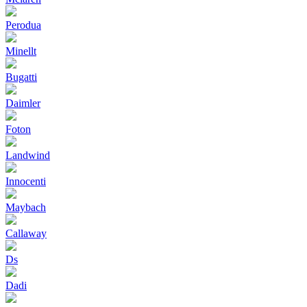
Perodua
Minellt
Bugatti
Daimler
Foton
Landwind
Innocenti
Maybach
Callaway
Ds
Dadi