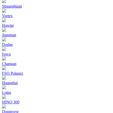
Shuanghuan
Vortex
Hawtai
Jiangnan
Dodge
Iveco
Changan
FSO Polanez
Huanghal
Lotus
HINO 300
Doninvest