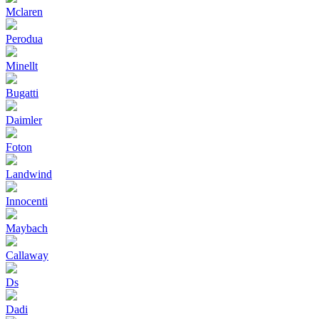
Mclaren
Perodua
Minellt
Bugatti
Daimler
Foton
Landwind
Innocenti
Maybach
Callaway
Ds
Dadi