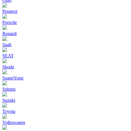
Opel
Peugeot
Porsche
Renault
Saab
SEAT
Skoda
SsangYong
Subaru
Suzuki
Toyota
Volkswagen