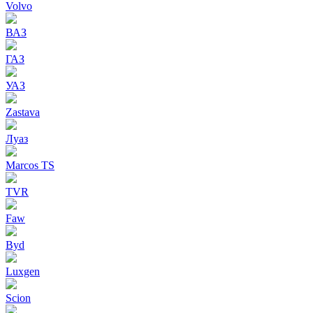
Volvo
ВАЗ
ГАЗ
УАЗ
Zastava
Луаз
Marcos TS
TVR
Faw
Byd
Luxgen
Scion