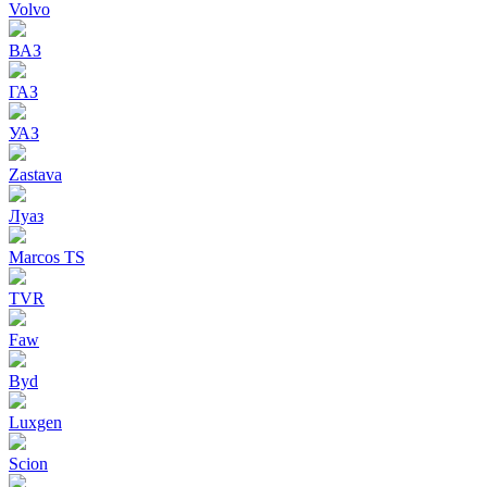
Volvo
ВАЗ
ГАЗ
УАЗ
Zastava
Луаз
Marcos TS
TVR
Faw
Byd
Luxgen
Scion