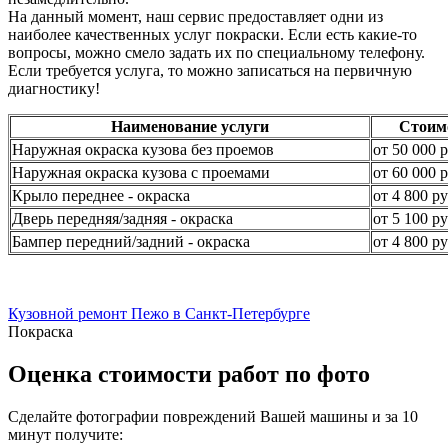
На данный момент, наш сервис предоставляет одни из
наиболее качественных услуг покраски. Если есть какие-то
вопросы, можно смело задать их по специальному телефону.
Если требуется услуга, то можно записаться на первичную
диагностику!
Наименование услуги
Стоим
Наружная окраска кузова без проемов
от 50 000 р
Наружная окраска кузова с проемами
от 60 000 р
Крыло переднее - окраска
от 4 800 ру
Дверь передняя/задняя - окраска
от 5 100 ру
Бампер передний/задний - окраска
от 4 800 ру
Кузовной ремонт Пежо в Санкт-Петербурге
Покраска
Оценка стоимости работ по фото
Сделайте фотографии повреждений Вашей машины и за
10
минут
получите: