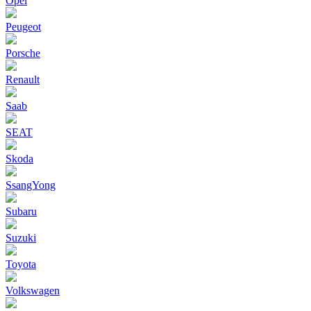
Opel
Peugeot
Porsche
Renault
Saab
SEAT
Skoda
SsangYong
Subaru
Suzuki
Toyota
Volkswagen