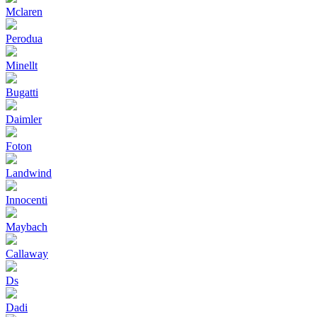
Mclaren
Perodua
Minellt
Bugatti
Daimler
Foton
Landwind
Innocenti
Maybach
Callaway
Ds
Dadi