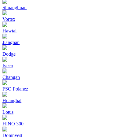
Shuanghuan
Vortex
Hawtai
Jiangnan
Dodge
Iveco
Changan
FSO Polanez
Huanghal
Lotus
HINO 300
Doninvest