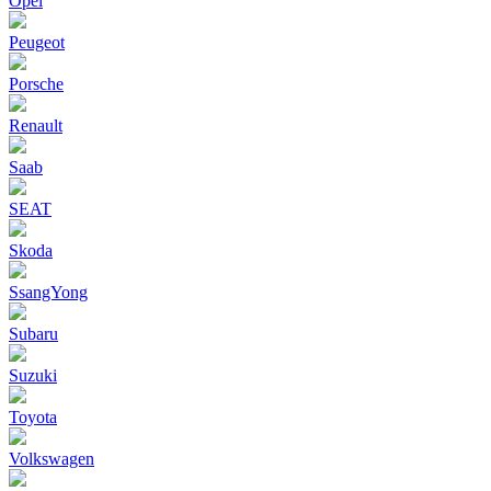
Opel
Peugeot
Porsche
Renault
Saab
SEAT
Skoda
SsangYong
Subaru
Suzuki
Toyota
Volkswagen