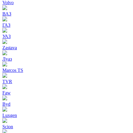
Volvo
ВАЗ
ГАЗ
УАЗ
Zastava
Луаз
Marcos TS
TVR
Faw
Byd
Luxgen
Scion