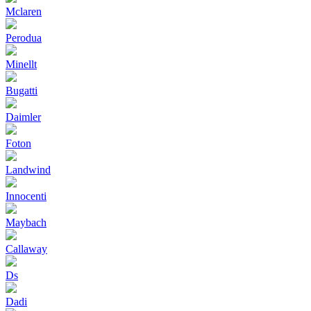
Mclaren
Perodua
Minellt
Bugatti
Daimler
Foton
Landwind
Innocenti
Maybach
Callaway
Ds
Dadi