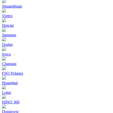
Shuanghuan
Vortex
Hawtai
Jiangnan
Dodge
Iveco
Changan
FSO Polanez
Huanghal
Lotus
HINO 300
Doninvest