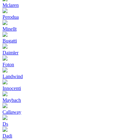
Mclaren
Perodua
Minellt
Bugatti
Daimler
Foton
Landwind
Innocenti
Maybach
Callaway
Ds
Dadi