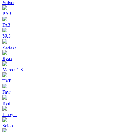
Volvo
ВАЗ
ГАЗ
УАЗ
Zastava
Луаз
Marcos TS
TVR
Faw
Byd
Luxgen
Scion