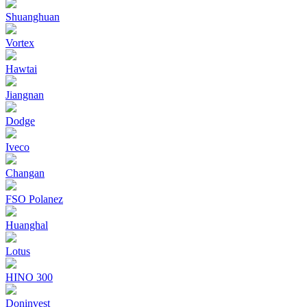
Shuanghuan
Vortex
Hawtai
Jiangnan
Dodge
Iveco
Changan
FSO Polanez
Huanghal
Lotus
HINO 300
Doninvest