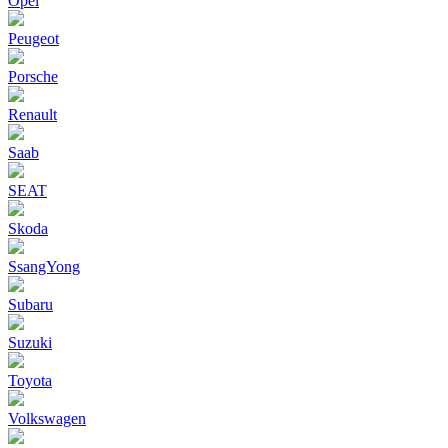
Opel
Peugeot
Porsche
Renault
Saab
SEAT
Skoda
SsangYong
Subaru
Suzuki
Toyota
Volkswagen