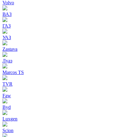
Volvo
ВАЗ
ГАЗ
УАЗ
Zastava
Луаз
Marcos TS
TVR
Faw
Byd
Luxgen
Scion