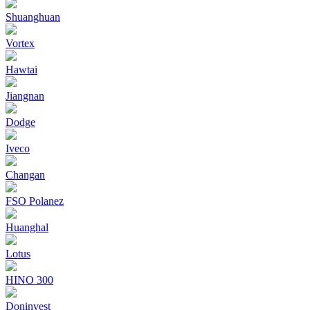
Shuanghuan
Vortex
Hawtai
Jiangnan
Dodge
Iveco
Changan
FSO Polanez
Huanghal
Lotus
HINO 300
Doninvest