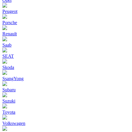
Opel
Peugeot
Porsche
Renault
Saab
SEAT
Skoda
SsangYong
Subaru
Suzuki
Toyota
Volkswagen