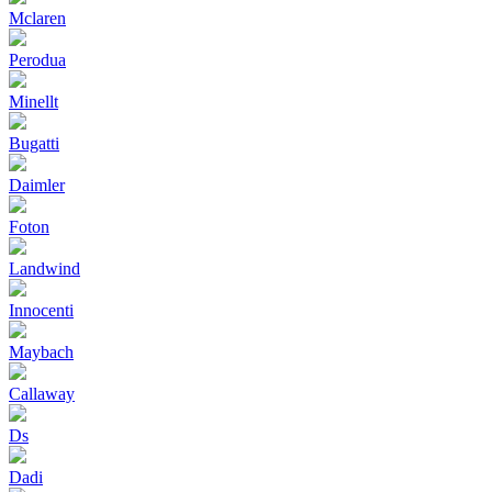
Mclaren
Perodua
Minellt
Bugatti
Daimler
Foton
Landwind
Innocenti
Maybach
Callaway
Ds
Dadi