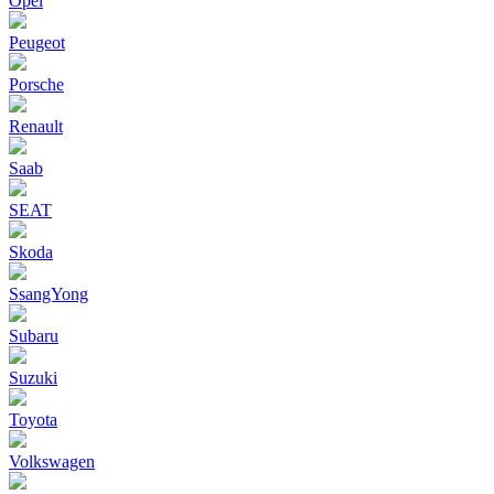
Opel
Peugeot
Porsche
Renault
Saab
SEAT
Skoda
SsangYong
Subaru
Suzuki
Toyota
Volkswagen