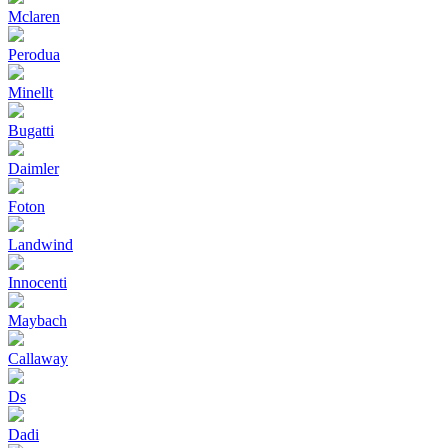
Mclaren
Perodua
Minellt
Bugatti
Daimler
Foton
Landwind
Innocenti
Maybach
Callaway
Ds
Dadi