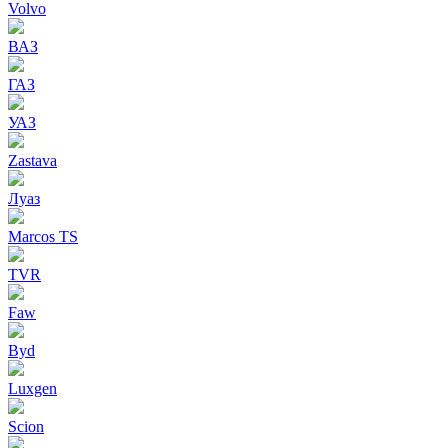
Volvo
ВАЗ
ГАЗ
УАЗ
Zastava
Луаз
Marcos TS
TVR
Faw
Byd
Luxgen
Scion