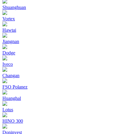
Shuanghuan
Vortex
Hawtai
Jiangnan
Dodge
Iveco
Changan
FSO Polanez
Huanghal
Lotus
HINO 300
Doninvest