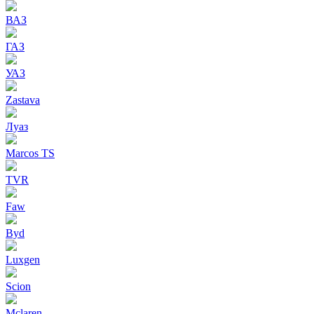
ВАЗ
ГАЗ
УАЗ
Zastava
Луаз
Marcos TS
TVR
Faw
Byd
Luxgen
Scion
Mclaren