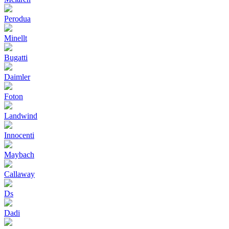
Perodua
Minellt
Bugatti
Daimler
Foton
Landwind
Innocenti
Maybach
Callaway
Ds
Dadi