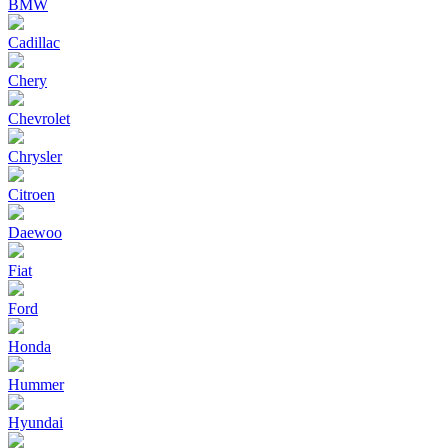
BMW
Cadillac
Chery
Chevrolet
Chrysler
Citroen
Daewoo
Fiat
Ford
Honda
Hummer
Hyundai