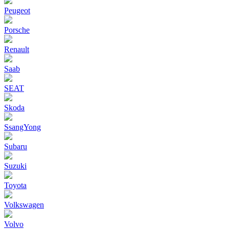
Peugeot
Porsche
Renault
Saab
SEAT
Skoda
SsangYong
Subaru
Suzuki
Toyota
Volkswagen
Volvo