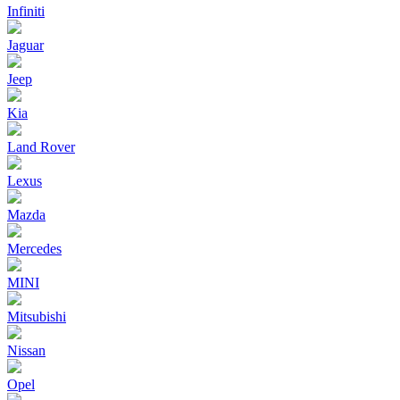
Infiniti
Jaguar
Jeep
Kia
Land Rover
Lexus
Mazda
Mercedes
MINI
Mitsubishi
Nissan
Opel