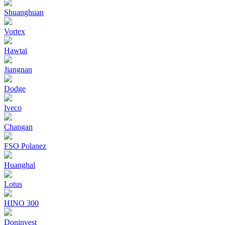
Shuanghuan
Vortex
Hawtai
Jiangnan
Dodge
Iveco
Changan
FSO Polanez
Huanghal
Lotus
HINO 300
Doninvest