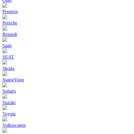
Opel
Peugeot
Porsche
Renault
Saab
SEAT
Skoda
SsangYong
Subaru
Suzuki
Toyota
Volkswagen