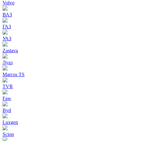
Volvo
ВАЗ
ГАЗ
УАЗ
Zastava
Луаз
Marcos TS
TVR
Faw
Byd
Luxgen
Scion