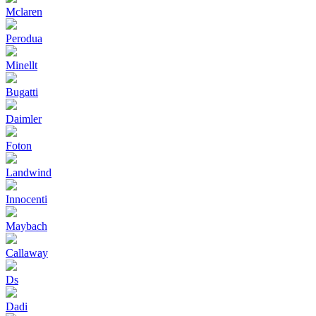
Mclaren
Perodua
Minellt
Bugatti
Daimler
Foton
Landwind
Innocenti
Maybach
Callaway
Ds
Dadi