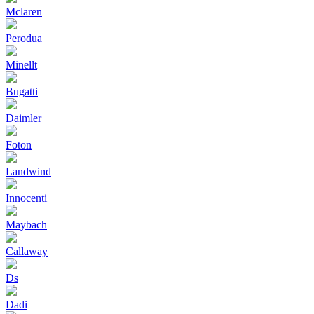
Mclaren
Perodua
Minellt
Bugatti
Daimler
Foton
Landwind
Innocenti
Maybach
Callaway
Ds
Dadi