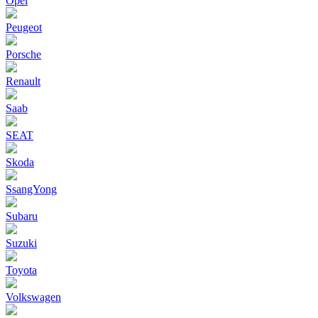
Opel
Peugeot
Porsche
Renault
Saab
SEAT
Skoda
SsangYong
Subaru
Suzuki
Toyota
Volkswagen