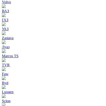
Volvo
ВАЗ
ГАЗ
УАЗ
Zastava
Луаз
Marcos TS
TVR
Faw
Byd
Luxgen
Scion