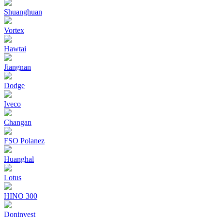
Shuanghuan
Vortex
Hawtai
Jiangnan
Dodge
Iveco
Changan
FSO Polanez
Huanghal
Lotus
HINO 300
Doninvest