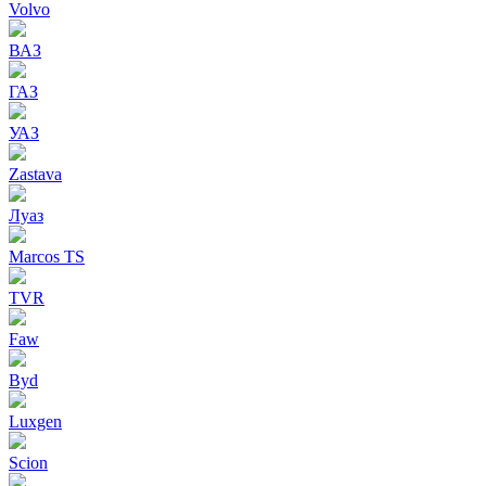
Volvo
ВАЗ
ГАЗ
УАЗ
Zastava
Луаз
Marcos TS
TVR
Faw
Byd
Luxgen
Scion