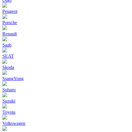
Opel
Peugeot
Porsche
Renault
Saab
SEAT
Skoda
SsangYong
Subaru
Suzuki
Toyota
Volkswagen