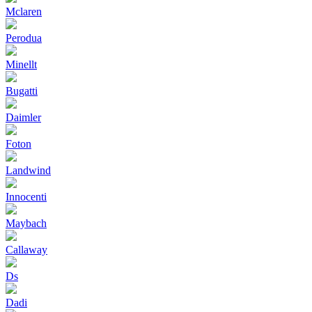
Mclaren
Perodua
Minellt
Bugatti
Daimler
Foton
Landwind
Innocenti
Maybach
Callaway
Ds
Dadi