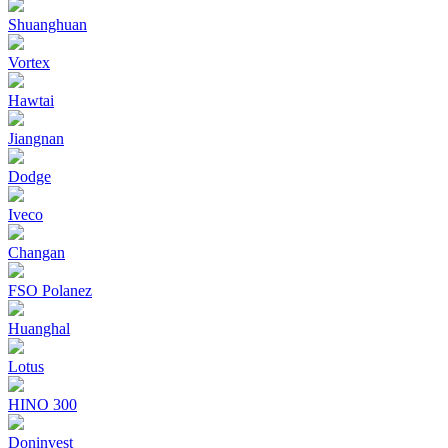
Shuanghuan
Vortex
Hawtai
Jiangnan
Dodge
Iveco
Changan
FSO Polanez
Huanghal
Lotus
HINO 300
Doninvest