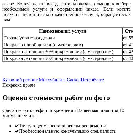
сфере. Консультанты всегда готовы оказать помощь в выборе
необходимой услуги и оформлении заказа. Если хотите
получить действительно качественные услуги, обращайтесь к
нам!
Наименование услуги
Сто
Снятие/установка детали
от 5
Покраска новой детали (с материалом)
от 4
Покраска детали до 30% повреждения (с материалом)
от 4
Покраска детали до 50% повреждения (с материалом)
от 4
Кузовной ремонт Митсубиси в Санкт-Петербурге
Покраска крыла
Оценка стоимости работ по фото
Сделайте фотографии повреждений Вашей машины и за
10
минут
получите:
Точную цену восстановительного ремонта
Профессиональную консультацию специалиста