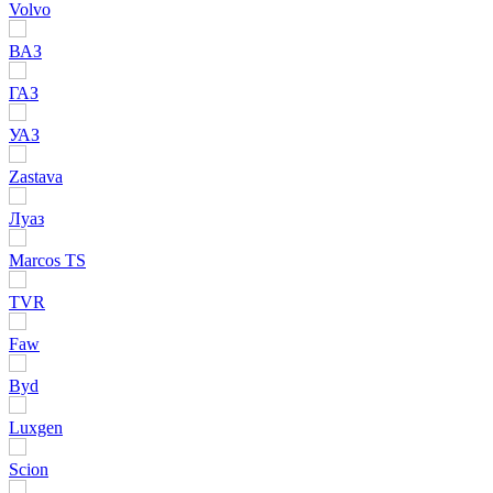
Volvo
ВАЗ
ГАЗ
УАЗ
Zastava
Луаз
Marcos TS
TVR
Faw
Byd
Luxgen
Scion