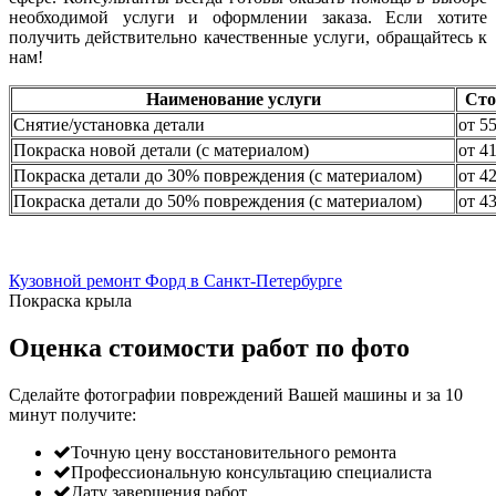
необходимой услуги и оформлении заказа. Если хотите
получить действительно качественные услуги, обращайтесь к
нам!
Наименование услуги
Сто
Снятие/установка детали
от 5
Покраска новой детали (с материалом)
от 4
Покраска детали до 30% повреждения (с материалом)
от 4
Покраска детали до 50% повреждения (с материалом)
от 4
Кузовной ремонт Форд в Санкт-Петербурге
Покраска крыла
Оценка стоимости работ по фото
Сделайте фотографии повреждений Вашей машины и за
10
минут
получите:
Точную цену восстановительного ремонта
Профессиональную консультацию специалиста
Дату завершения работ