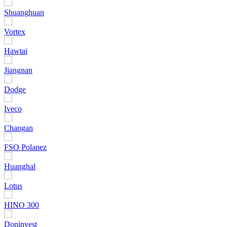
Shuanghuan
Vortex
Hawtai
Jiangnan
Dodge
Iveco
Changan
FSO Polanez
Huanghal
Lotus
HINO 300
Doninvest