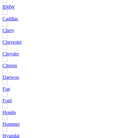
BMW
Cadillac
Chery
Chevrolet
Chrysler
Citroen
Daewoo
Fiat
Ford
Honda
Hummer
Hyundai