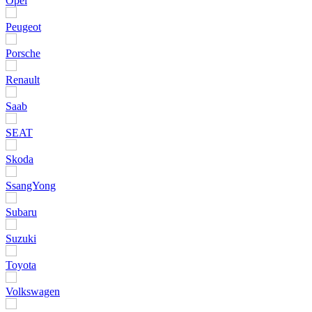
Opel
Peugeot
Porsche
Renault
Saab
SEAT
Skoda
SsangYong
Subaru
Suzuki
Toyota
Volkswagen