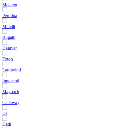
Mclaren
Perodua
Minellt
Bugatti
Daimler
Foton
Landwind
Innocenti
Maybach
Callaway
Ds
Dadi