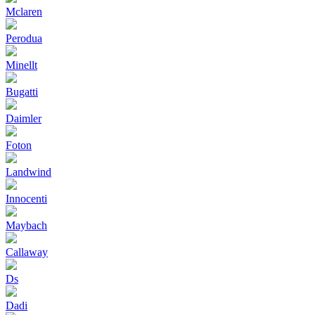
Mclaren
Perodua
Minellt
Bugatti
Daimler
Foton
Landwind
Innocenti
Maybach
Callaway
Ds
Dadi