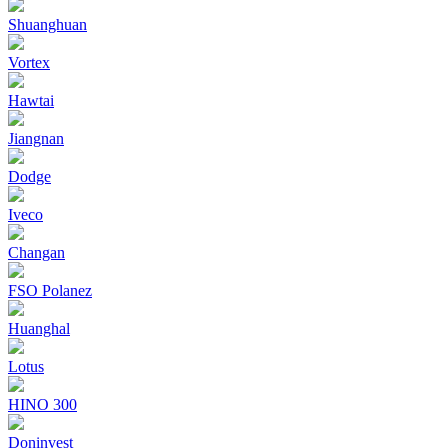
Shuanghuan
Vortex
Hawtai
Jiangnan
Dodge
Iveco
Changan
FSO Polanez
Huanghal
Lotus
HINO 300
Doninvest