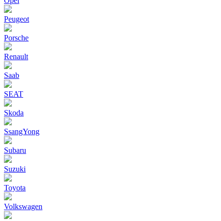
Opel
Peugeot
Porsche
Renault
Saab
SEAT
Skoda
SsangYong
Subaru
Suzuki
Toyota
Volkswagen