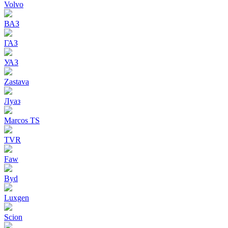
Volvo
ВАЗ
ГАЗ
УАЗ
Zastava
Луаз
Marcos TS
TVR
Faw
Byd
Luxgen
Scion