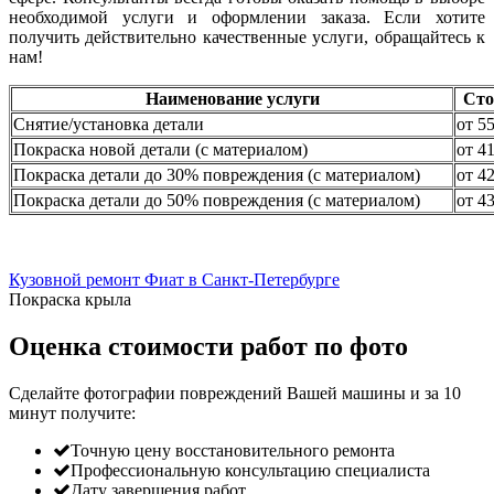
необходимой услуги и оформлении заказа. Если хотите
получить действительно качественные услуги, обращайтесь к
нам!
Наименование услуги
Сто
Снятие/установка детали
от 5
Покраска новой детали (с материалом)
от 4
Покраска детали до 30% повреждения (с материалом)
от 4
Покраска детали до 50% повреждения (с материалом)
от 4
Кузовной ремонт Фиат в Санкт-Петербурге
Покраска крыла
Оценка стоимости работ по фото
Сделайте фотографии повреждений Вашей машины и за
10
минут
получите:
Точную цену восстановительного ремонта
Профессиональную консультацию специалиста
Дату завершения работ