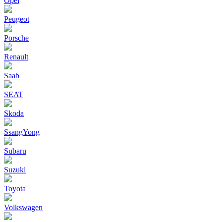
Opel
Peugeot
Porsche
Renault
Saab
SEAT
Skoda
SsangYong
Subaru
Suzuki
Toyota
Volkswagen