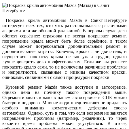
Покраска крыла автомобиля Mazda в Санкт-Петербурге
интересует всех тех, кто хоть раз сталкивался с различными
авариями или же обычной ржавчиной. В первом случае дела
обстоят серьёзнее: страховка не всегда покрывает ремонт,
повреждение крыла может быть более серьёзное, в таком
случае может потребоваться дополнительный ремонт и
дополнительные затраты. Конечно, крыло - не двигатель, и
осуществить покраску крыла не так уж и трудно, однако
лучше доверить дело профессионалам. Если же вы решаете
покрасить крыло сами, то не исключены различные проблемы
и неприятности, связанные с низким качеством краски,
ошибками, связанными с самой процедурой покраски.
Кузовной ремонт Mazda также доступен в автосервисе,
однако цена на починку такого повреждения выше.
Отремонтировать крыло в нашем автосервисе в СПБ можно
быстро и недорого. Многие люди предпочитают не придавать
особого внимания косметическим дефектам своего
автомобиля. Однако, суть в том, что если вовремя не заняться
исправлением проблемы (например, ржавчины), то через
какое-то время проблема может усугубиться. В итоге,
небольшой косметический дефект, исправление которого, как