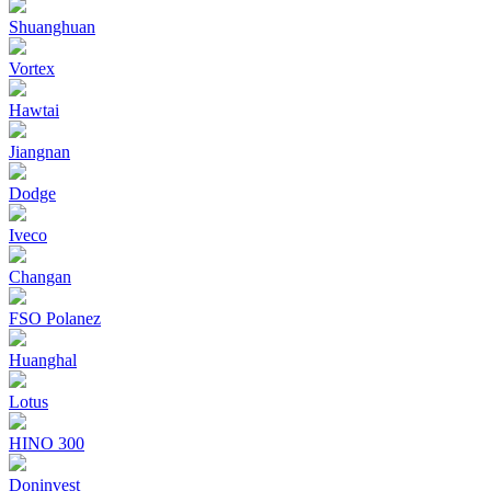
Shuanghuan
Vortex
Hawtai
Jiangnan
Dodge
Iveco
Changan
FSO Polanez
Huanghal
Lotus
HINO 300
Doninvest