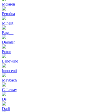
Mclaren
Perodua
Minellt
Bugatti
Daimler
Foton
Landwind
Innocenti
Maybach
Callaway
Ds
Dadi