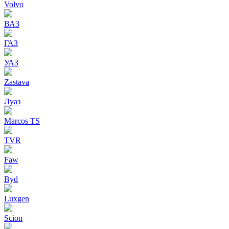
Volvo
ВАЗ
ГАЗ
УАЗ
Zastava
Луаз
Marcos TS
TVR
Faw
Byd
Luxgen
Scion