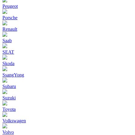
Peugeot
Porsche
Renault
Saab
SEAT
Skoda
SsangYong
Subaru
Suzuki
Toyota
Volkswagen
Volvo