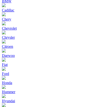
BMW
Cadillac
Chery
Chevrolet
Chrysler
Citroen
Daewoo
Fiat
Ford
Honda
Hummer
Hyundai