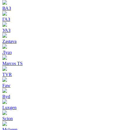
ВАЗ
ГАЗ
УАЗ
Zastava
Луаз
Marcos TS
TVR
Faw
Byd
Luxgen
Scion
Mclaren