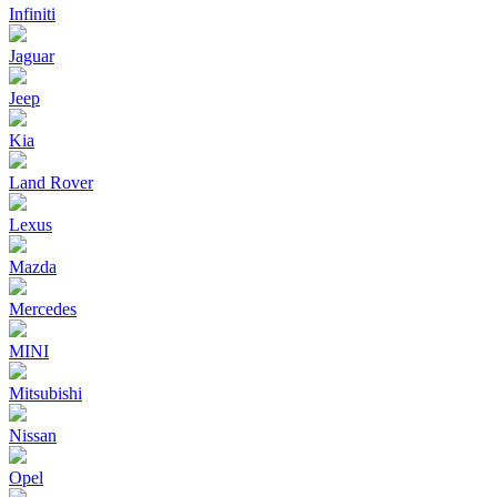
Infiniti
Jaguar
Jeep
Kia
Land Rover
Lexus
Mazda
Mercedes
MINI
Mitsubishi
Nissan
Opel