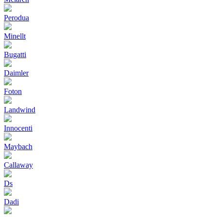
Perodua
Minellt
Bugatti
Daimler
Foton
Landwind
Innocenti
Maybach
Callaway
Ds
Dadi