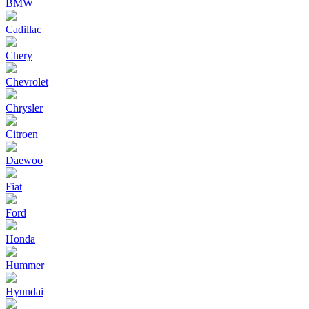
BMW
Cadillac
Chery
Chevrolet
Chrysler
Citroen
Daewoo
Fiat
Ford
Honda
Hummer
Hyundai