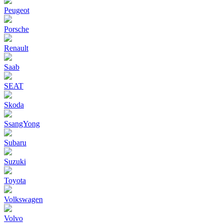
Peugeot
Porsche
Renault
Saab
SEAT
Skoda
SsangYong
Subaru
Suzuki
Toyota
Volkswagen
Volvo