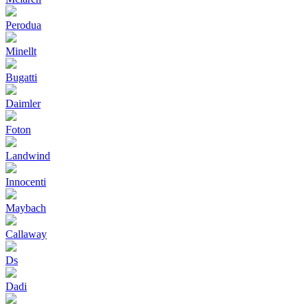
Perodua
Minellt
Bugatti
Daimler
Foton
Landwind
Innocenti
Maybach
Callaway
Ds
Dadi