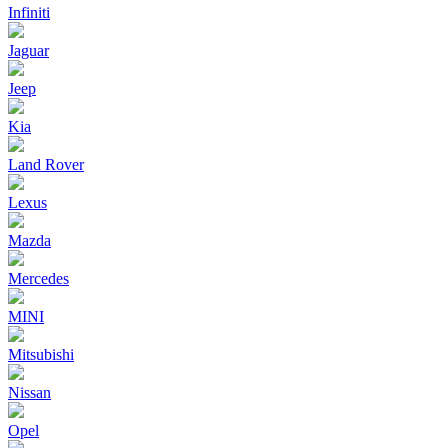
Infiniti
Jaguar
Jeep
Kia
Land Rover
Lexus
Mazda
Mercedes
MINI
Mitsubishi
Nissan
Opel