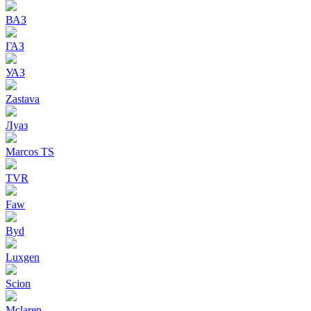
ВАЗ
ГАЗ
УАЗ
Zastava
Луаз
Marcos TS
TVR
Faw
Byd
Luxgen
Scion
Mclaren