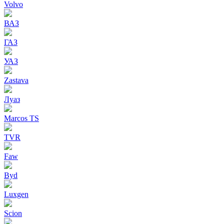
Volvo
ВАЗ
ГАЗ
УАЗ
Zastava
Луаз
Marcos TS
TVR
Faw
Byd
Luxgen
Scion