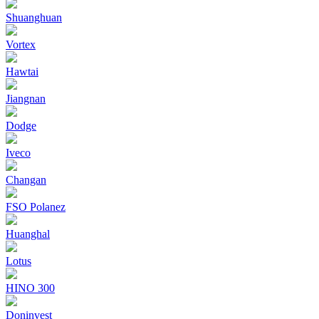
Shuanghuan
Vortex
Hawtai
Jiangnan
Dodge
Iveco
Changan
FSO Polanez
Huanghal
Lotus
HINO 300
Doninvest