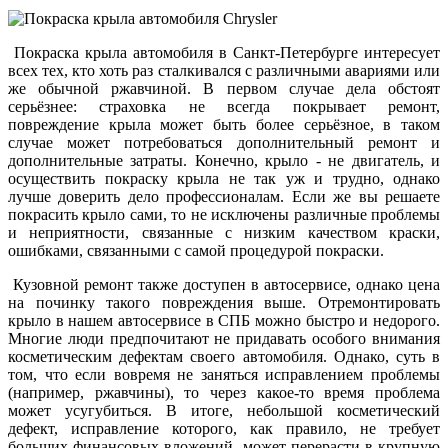
Покраска крыла автомобиля в Санкт-Петербурге интересует
всех тех, кто хоть раз сталкивался с различными авариями или
же обычной ржавчиной. В первом случае дела обстоят
серьёзнее: страховка не всегда покрывает ремонт,
повреждение крыла может быть более серьёзное, в таком
случае может потребоваться дополнительный ремонт и
дополнительные затраты. Конечно, крыло - не двигатель, и
осуществить покраску крыла не так уж и трудно, однако
лучше доверить дело профессионалам. Если же вы решаете
покрасить крыло сами, то не исключены различные проблемы
и неприятности, связанные с низким качеством краски,
ошибками, связанными с самой процедурой покраски.
Кузовной ремонт также доступен в автосервисе, однако цена
на починку такого повреждения выше. Отремонтировать
крыло в нашем автосервисе в СПБ можно быстро и недорого.
Многие люди предпочитают не придавать особого внимания
косметическим дефектам своего автомобиля. Однако, суть в
том, что если вовремя не заняться исправлением проблемы
(например, ржавчины), то через какое-то время проблема
может усугубиться. В итоге, небольшой косметический
дефект, исправление которого, как правило, не требует
больших финансовых вложений, может перерасти в крупную