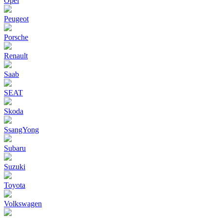
Opel
Peugeot
Porsche
Renault
Saab
SEAT
Skoda
SsangYong
Subaru
Suzuki
Toyota
Volkswagen