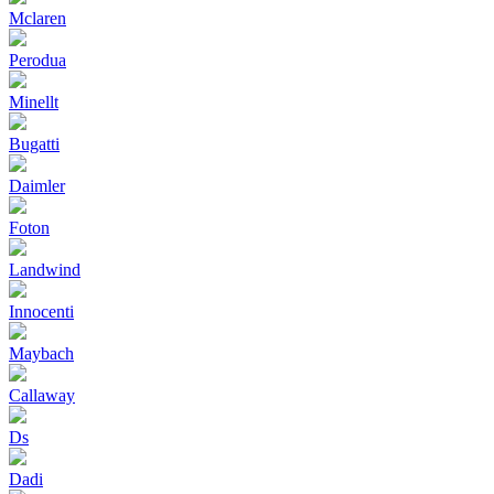
Mclaren
Perodua
Minellt
Bugatti
Daimler
Foton
Landwind
Innocenti
Maybach
Callaway
Ds
Dadi