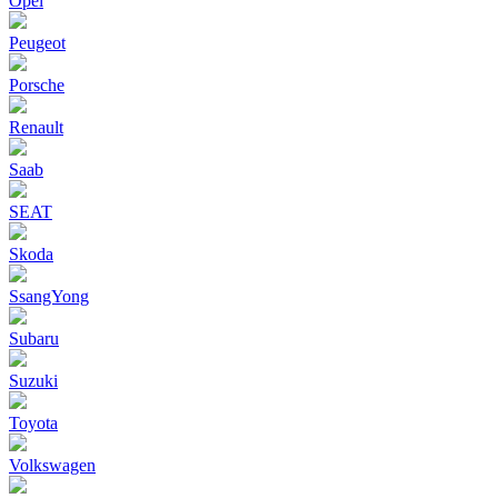
Opel
Peugeot
Porsche
Renault
Saab
SEAT
Skoda
SsangYong
Subaru
Suzuki
Toyota
Volkswagen