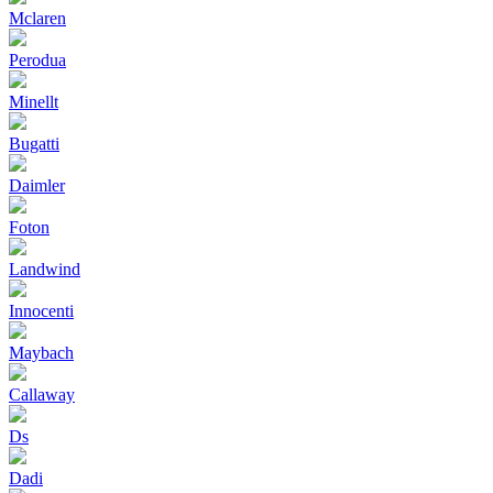
Mclaren
Perodua
Minellt
Bugatti
Daimler
Foton
Landwind
Innocenti
Maybach
Callaway
Ds
Dadi