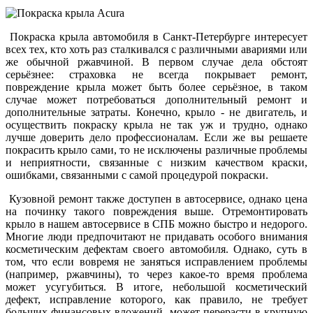
Покраска крыла автомобиля в Санкт-Петербурге интересует
всех тех, кто хоть раз сталкивался с различными авариями или
же обычной ржавчиной. В первом случае дела обстоят
серьёзнее: страховка не всегда покрывает ремонт,
повреждение крыла может быть более серьёзное, в таком
случае может потребоваться дополнительный ремонт и
дополнительные затраты. Конечно, крыло - не двигатель, и
осуществить покраску крыла не так уж и трудно, однако
лучше доверить дело профессионалам. Если же вы решаете
покрасить крыло сами, то не исключены различные проблемы
и неприятности, связанные с низким качеством краски,
ошибками, связанными с самой процедурой покраски.
Кузовной ремонт также доступен в автосервисе, однако цена
на починку такого повреждения выше. Отремонтировать
крыло в нашем автосервисе в СПБ можно быстро и недорого.
Многие люди предпочитают не придавать особого внимания
косметическим дефектам своего автомобиля. Однако, суть в
том, что если вовремя не заняться исправлением проблемы
(например, ржавчины), то через какое-то время проблема
может усугубиться. В итоге, небольшой косметический
дефект, исправление которого, как правило, не требует
больших финансовых вложений, может перерасти в крупную