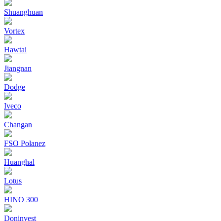
Shuanghuan
Vortex
Hawtai
Jiangnan
Dodge
Iveco
Changan
FSO Polanez
Huanghal
Lotus
HINO 300
Doninvest