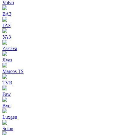
Volvo
ВАЗ
ГАЗ
УАЗ
Zastava
Луаз
Marcos TS
TVR
Faw
Byd
Luxgen
Scion