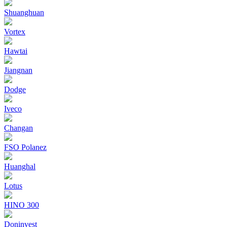
Shuanghuan
Vortex
Hawtai
Jiangnan
Dodge
Iveco
Changan
FSO Polanez
Huanghal
Lotus
HINO 300
Doninvest