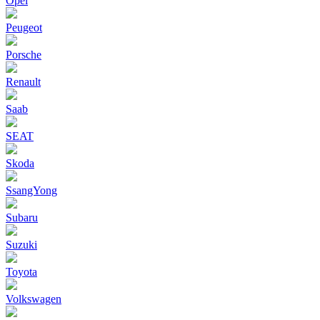
Opel
Peugeot
Porsche
Renault
Saab
SEAT
Skoda
SsangYong
Subaru
Suzuki
Toyota
Volkswagen