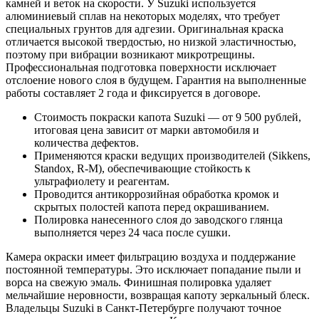
камней и веток на скорости. У Suzuki используется
алюминиевый сплав на некоторых моделях, что требует
специальных грунтов для адгезии. Оригинальная краска
отличается высокой твердостью, но низкой эластичностью,
поэтому при вибрации возникают микротрещины.
Профессиональная подготовка поверхности исключает
отслоение нового слоя в будущем. Гарантия на выполненные
работы составляет 2 года и фиксируется в договоре.
Стоимость покраски капота Suzuki — от 9 500 рублей,
итоговая цена зависит от марки автомобиля и
количества дефектов.
Применяются краски ведущих производителей (Sikkens,
Standox, R-M), обеспечивающие стойкость к
ультрафиолету и реагентам.
Проводится антикоррозийная обработка кромок и
скрытых полостей капота перед окрашиванием.
Полировка нанесенного слоя до заводского глянца
выполняется через 24 часа после сушки.
Камера окраски имеет фильтрацию воздуха и поддержание
постоянной температуры. Это исключает попадание пыли и
ворса на свежую эмаль. Финишная полировка удаляет
мельчайшие неровности, возвращая капоту зеркальный блеск.
Владельцы Suzuki в Санкт-Петербурге получают точное