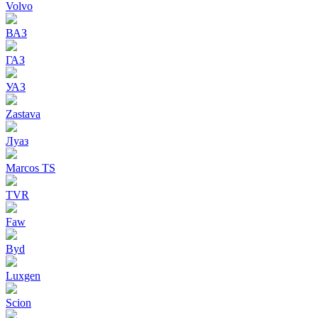
Volvo
ВАЗ
ГАЗ
УАЗ
Zastava
Луаз
Marcos TS
TVR
Faw
Byd
Luxgen
Scion