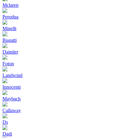
Mclaren
Perodua
Minellt
Bugatti
Daimler
Foton
Landwind
Innocenti
Maybach
Callaway
Ds
Dadi