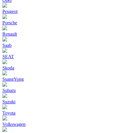
Opel
Peugeot
Porsche
Renault
Saab
SEAT
Skoda
SsangYong
Subaru
Suzuki
Toyota
Volkswagen