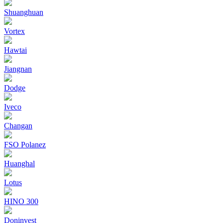
Shuanghuan
Vortex
Hawtai
Jiangnan
Dodge
Iveco
Changan
FSO Polanez
Huanghal
Lotus
HINO 300
Doninvest