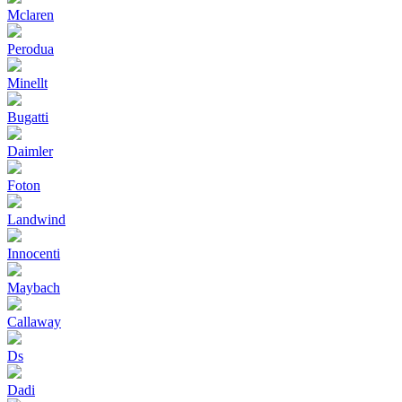
Mclaren
Perodua
Minellt
Bugatti
Daimler
Foton
Landwind
Innocenti
Maybach
Callaway
Ds
Dadi