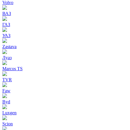
Volvo
ВАЗ
ГАЗ
УАЗ
Zastava
Луаз
Marcos TS
TVR
Faw
Byd
Luxgen
Scion