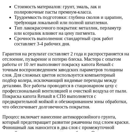
Стоимость материалов: грунт, эмаль, лак и
полировочные пасты премиум-класса.
Трудоемкость подготовки: глубина сколов и царапин,
требующая локальной или полной шпатлевки.
Тип лакокрасочного покрытия: металлик, перламутр
или ксералик влияют на цену пигмента.
Срочность выполнения: стандартный срок работ
составляет 3-4 рабочих дня.
Гарантия на результат составляет 2 года и распространяется на
отслоение, пузырение и потерю блеска. Мастера с опытом
работы от 10 лет выполняют покраску капота Renault с
точным воспроизведением заводских параметров толщины
слоя. Для сложных цветов используется компьютерный
подбор колера, исключающий видимые переходы между
деталями. Все работы проводятся в стационарном цеху с
профессиональной вентиляцией и очисткой воздуха от пыли.
Покраска капота Renault в СПб выполняется с
предварительной мойкой и обезжириванием зоны обработки,
что обеспечивает долговечность покрытия.
Процесс включает нанесение антикоррозийного грунта,
который предотвращает развитие ржавчины под слоем краски.
Финишный лак наносится в два слоя с промежуточной