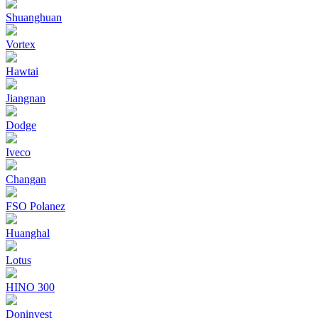
Shuanghuan
Vortex
Hawtai
Jiangnan
Dodge
Iveco
Changan
FSO Polanez
Huanghal
Lotus
HINO 300
Doninvest