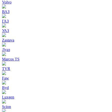
Volvo
ВАЗ
ГАЗ
УАЗ
Zastava
Луаз
Marcos TS
TVR
Faw
Byd
Luxgen
Scion