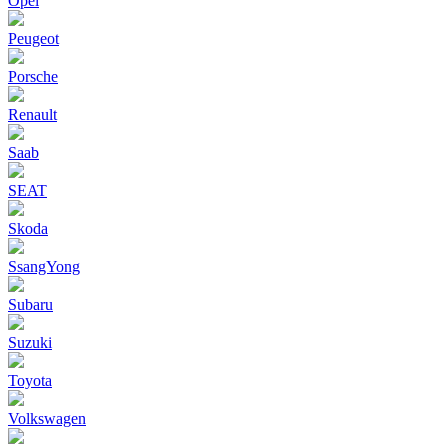
Opel
Peugeot
Porsche
Renault
Saab
SEAT
Skoda
SsangYong
Subaru
Suzuki
Toyota
Volkswagen