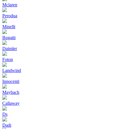
Mclaren
Perodua
Minellt
Bugatti
Daimler
Foton
Landwind
Innocenti
Maybach
Callaway
Ds
Dadi