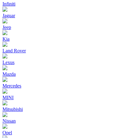
Infiniti
Jaguar
Jeep
Kia
Land Rover
Lexus
Mazda
Mercedes
MINI
Mitsubishi
Nissan
Opel