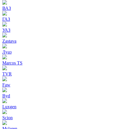
ВАЗ
ГАЗ
УАЗ
Zastava
Луаз
Marcos TS
TVR
Faw
Byd
Luxgen
Scion
Mclaren