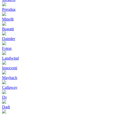
Perodua
Minellt
Bugatti
Daimler
Foton
Landwind
Innocenti
Maybach
Callaway
Ds
Dadi