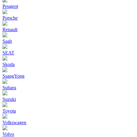
Peugeot
Porsche
Renault
Saab
SEAT
Skoda
SsangYong
Subaru
Suzuki
Toyota
Volkswagen
Volvo