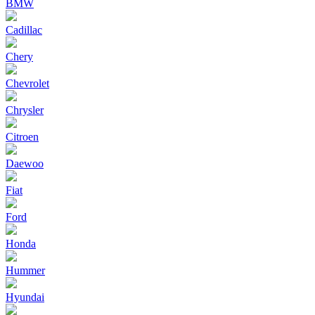
BMW
Cadillac
Chery
Chevrolet
Chrysler
Citroen
Daewoo
Fiat
Ford
Honda
Hummer
Hyundai