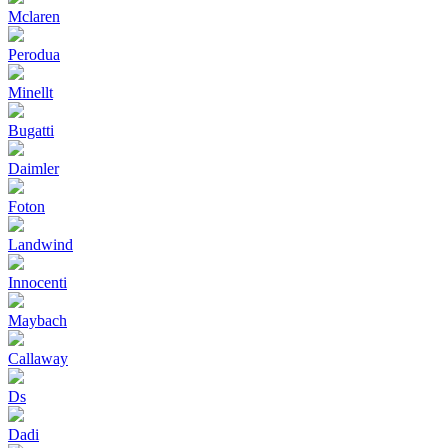
Mclaren
Perodua
Minellt
Bugatti
Daimler
Foton
Landwind
Innocenti
Maybach
Callaway
Ds
Dadi