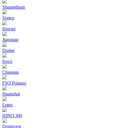
Shuanghuan
Vortex
Hawtai
Jiangnan
Dodge
Iveco
Changan
FSO Polanez
Huanghal
Lotus
HINO 300
Doninvest