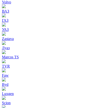
Volvo
ВАЗ
ГАЗ
УАЗ
Zastava
Луаз
Marcos TS
TVR
Faw
Byd
Luxgen
Scion