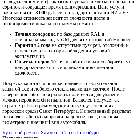
пылеудалением и инфракрасной сушкой исключает попадание
соринок и сокращает время полимеризации. Цена услуги
начинается от 18 000 рублей за стандартный капот H2 и H3.
Итоговая стоимость зависит от сложности цвета и
необходимости локальной вытяжки вмятин.
Точная колеровка
по базе данных RAL и
оригинальным кодам GM для всех поколений Hummer.
Гарантия 2 года
на отсутствие пузырей, отслоений и
изменения оттенка при соблюдении условий
эксплуатации.
Опыт мастеров 10 лет
в работе с крупногабаритными
внедорожниками и металликами повышенной
сложности.
Покраска капота Hummer выполняется с обязательной
защитой фар и лобового стекла малярным скотчем. После
завершения работ поверхность полируется для удаления
мелких неровностей и пылинок. Владелец получает акт
скрытых работ и рекомендации по уходу в условиях
городской среды Санкт-Петербурга. Качественный результат
позволяет забыть о коррозии на долгие годы, сохраняя
геометрию и внешний вид автомобиля.
Кузовной ремонт Хаммер в Санкт-Петербурге