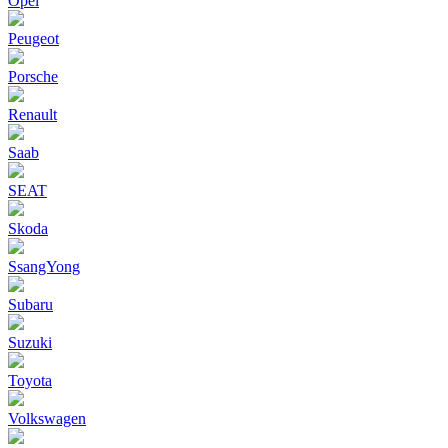
Opel
Peugeot
Porsche
Renault
Saab
SEAT
Skoda
SsangYong
Subaru
Suzuki
Toyota
Volkswagen